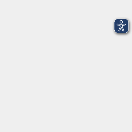
Nähkurs für Anfänger*innen und
Fortgeschrittene
Mo. 18.01.2027 19:00
Nagel
Tanz mit - bleib fit
Do. 28.01.2027 15:30
Röslau
AGB
Barrierefreiheit