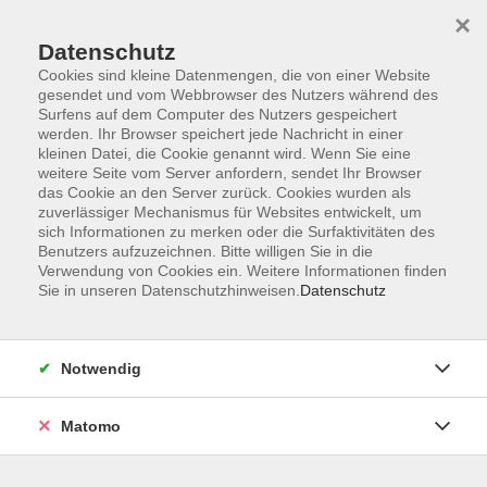
×
Datenschutz
Cookies sind kleine Datenmengen, die von einer Website
gesendet und vom Webbrowser des Nutzers während des
Surfens auf dem Computer des Nutzers gespeichert
Skip to main content
werden. Ihr Browser speichert jede Nachricht in einer
kleinen Datei, die Cookie genannt wird. Wenn Sie eine
weitere Seite vom Server anfordern, sendet Ihr Browser
das Cookie an den Server zurück. Cookies wurden als
Kultur
zuverlässiger Mechanismus für Websites entwickelt, um
sich Informationen zu merken oder die Surfaktivitäten des
Benutzers aufzuzeichnen. Bitte willigen Sie in die
Verwendung von Cookies ein. Weitere Informationen finden
Sie in unseren Datenschutzhinweisen.
Datenschutz
46 Kurse
Notwendig
Seit den Anfängen der Volkshochschule
Matomo
Fichtelgebirge ...
... ist kulturelle Bildung ein selbstverständlicher
Teil ihres Angebots. Kunst und Kultur sind