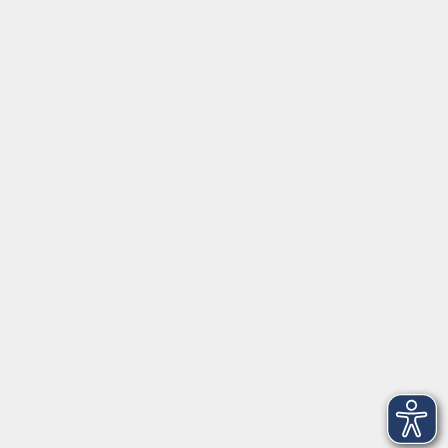
Tel:
+49 9287 80051 20
Internet:
www.vhs-fichtelgebirge.de
Öffnungszeiten
Montag bis Freitag:
08:00
–
12:00 Uhr
Montag bis Mittwoch:
13:00
–
16:00 Uhr
Donnerstag:
13:00
–
17:30 Uhr
ANMELDUNG