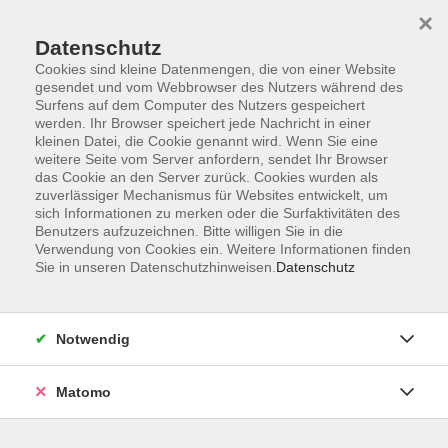
×
Datenschutz
Cookies sind kleine Datenmengen, die von einer Website
gesendet und vom Webbrowser des Nutzers während des
Surfens auf dem Computer des Nutzers gespeichert
Skip to main content
werden. Ihr Browser speichert jede Nachricht in einer
kleinen Datei, die Cookie genannt wird. Wenn Sie eine
weitere Seite vom Server anfordern, sendet Ihr Browser
Der Kurs konnte nicht gefunden werden.
das Cookie an den Server zurück. Cookies wurden als
zuverlässiger Mechanismus für Websites entwickelt, um
sich Informationen zu merken oder die Surfaktivitäten des
Benutzers aufzuzeichnen. Bitte willigen Sie in die
Verwendung von Cookies ein. Weitere Informationen finden
Sie in unseren Datenschutzhinweisen.
Datenschutz
AGB
Barrierefreiheit
Datenschutzerklärung
Notwendig
Impressum
Widerruf
Matomo