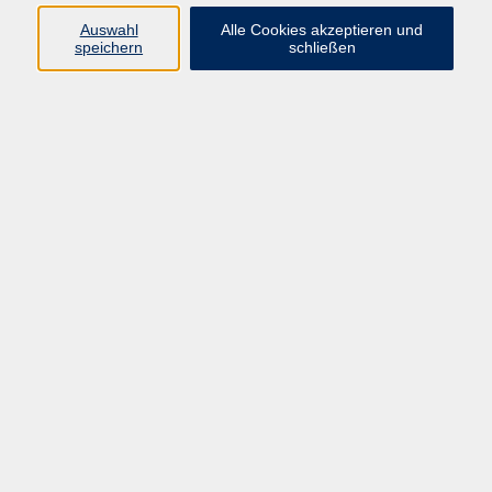
vhs Fichtelgebirge
Auswahl
Alle Cookies akzeptieren und
speichern
schließen
Inhaltlich Verantwortlicher
gemäß § 55 Absatz 2 RStV:
Dr. Ilona Relikowski
V.i.S.P.
Rechtsform:
Kommunales Stadtamt Selb
ÜBER UNS
Volkshochschule Fichtelgebirge
Ludwigsmühle 10
95100 Selb
info@vhs-fichtelgebirge.de