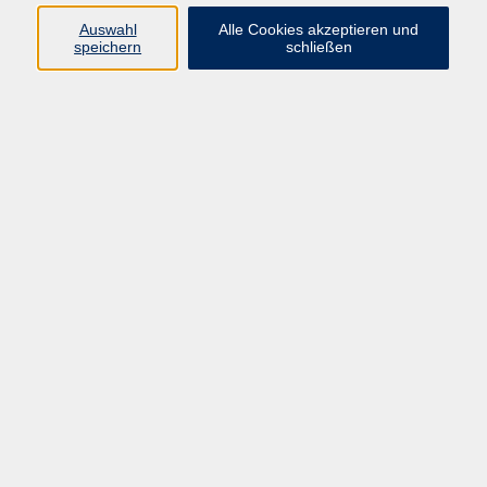
Auswahl
Alle Cookies akzeptieren und
speichern
schließen
Kursinfo (Nr./Titel) *
Hinweis
Hiermit widerrufe ich den von mir
abgeschlossenen Vertrag *
Widerruf absenden
Widerrufsrecht
Sie haben das Recht, binnen vierzehn Tagen ohne Angabe