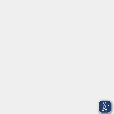
Tel:
+49 9287 80051 20
Internet:
www.vhs-fichtelgebirge.de
Öffnungszeiten
Montag bis Freitag:
08:00
–
12:00 Uhr
Montag bis Mittwoch:
13:00
–
16:00 Uhr
Donnerstag:
13:00
–
17:30 Uhr
ANMELDUNG