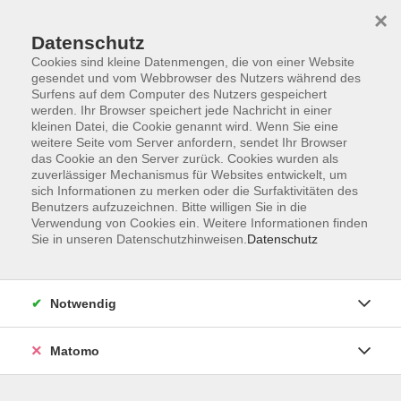
×
Datenschutz
Cookies sind kleine Datenmengen, die von einer Website
gesendet und vom Webbrowser des Nutzers während des
Surfens auf dem Computer des Nutzers gespeichert
Skip to main content
werden. Ihr Browser speichert jede Nachricht in einer
kleinen Datei, die Cookie genannt wird. Wenn Sie eine
weitere Seite vom Server anfordern, sendet Ihr Browser
Der Kurs konnte nicht gefunden werden.
das Cookie an den Server zurück. Cookies wurden als
zuverlässiger Mechanismus für Websites entwickelt, um
sich Informationen zu merken oder die Surfaktivitäten des
Benutzers aufzuzeichnen. Bitte willigen Sie in die
Verwendung von Cookies ein. Weitere Informationen finden
Sie in unseren Datenschutzhinweisen.
Datenschutz
AGB
Barrierefreiheit
Datenschutzerklärung
Notwendig
Impressum
Widerruf
Matomo