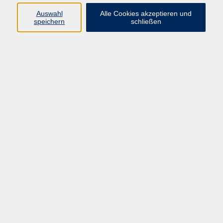
und Step Aerobic.
Auswahl
Alle Cookies akzeptieren und
speichern
schließen
Material
Bitte bringen Sie Sportkleidung, feste Schuhe, ein
Getränk und ein Handtuch mit.
21,50 €
Gebühr
17,50 €
ermäßigte Gebühr
In den Warenkorb
Kursnummer:
OMR30254
Start
Ende