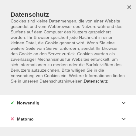
×
Datenschutz
Cookies sind kleine Datenmengen, die von einer Website
gesendet und vom Webbrowser des Nutzers während des
Surfens auf dem Computer des Nutzers gespeichert
Skip to main content
werden. Ihr Browser speichert jede Nachricht in einer
kleinen Datei, die Cookie genannt wird. Wenn Sie eine
weitere Seite vom Server anfordern, sendet Ihr Browser
das Cookie an den Server zurück. Cookies wurden als
zuverlässiger Mechanismus für Websites entwickelt, um
sich Informationen zu merken oder die Surfaktivitäten des
Benutzers aufzuzeichnen. Bitte willigen Sie in die
Verwendung von Cookies ein. Weitere Informationen finden
Sie in unseren Datenschutzhinweisen.
Datenschutz
Sie sind hier:
Gesundheit
Bewegung, Fitness
Fitnessgymnastik
Notwendig
Matomo
Sommer Mix
Jetzt wird alles gemixt und zwar Latino Aerobic, Drums