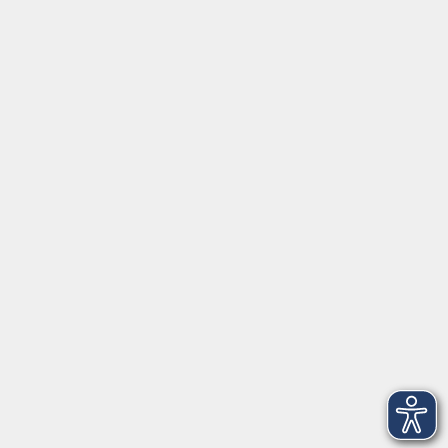
Rechtsform:
Kommunales Stadtamt Selb
ÜBER UNS
Volkshochschule Fichtelgebirge
Ludwigsmühle 10
95100 Selb
info@vhs-fichtelgebirge.de
Tel:
+49 9287 80051 20
Internet:
www.vhs-fichtelgebirge.de