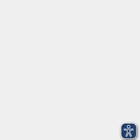
Tel:
+49 9287 80051 20
Internet:
www.vhs-fichtelgebirge.de
Öffnungszeiten
Montag bis Freitag:
08:00
–
12:00 Uhr
Montag bis Mittwoch:
13:00
–
16:00 Uhr
Donnerstag:
13:00
–
17:30 Uhr
ANMELDUNG