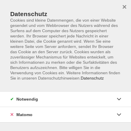
×
Datenschutz
Cookies sind kleine Datenmengen, die von einer Website
gesendet und vom Webbrowser des Nutzers während des
Surfens auf dem Computer des Nutzers gespeichert
Skip to main content
werden. Ihr Browser speichert jede Nachricht in einer
kleinen Datei, die Cookie genannt wird. Wenn Sie eine
weitere Seite vom Server anfordern, sendet Ihr Browser
Der Kurs konnte nicht gefunden werden.
das Cookie an den Server zurück. Cookies wurden als
zuverlässiger Mechanismus für Websites entwickelt, um
sich Informationen zu merken oder die Surfaktivitäten des
Benutzers aufzuzeichnen. Bitte willigen Sie in die
Verwendung von Cookies ein. Weitere Informationen finden
Sie in unseren Datenschutzhinweisen.
Datenschutz
AGB
Barrierefreiheit
Datenschutzerklärung
Notwendig
Impressum
Widerruf
Matomo