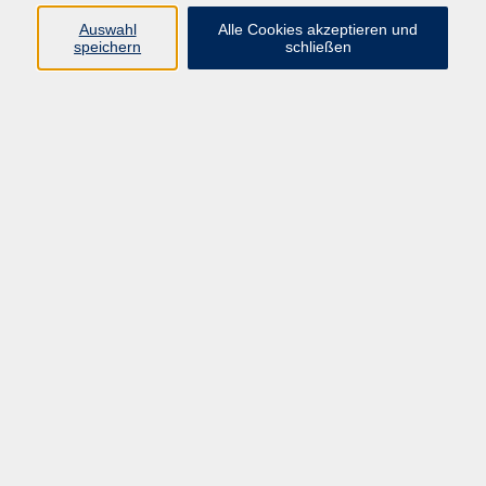
vhs Fichtelgebirge
Auswahl
Alle Cookies akzeptieren und
speichern
schließen
Inhaltlich Verantwortlicher
gemäß § 55 Absatz 2 RStV:
Dr. Ilona Relikowski
V.i.S.P.
Rechtsform:
Kommunales Stadtamt Selb
ÜBER UNS
Volkshochschule Fichtelgebirge
Ludwigsmühle 10
95100 Selb
info@vhs-fichtelgebirge.de