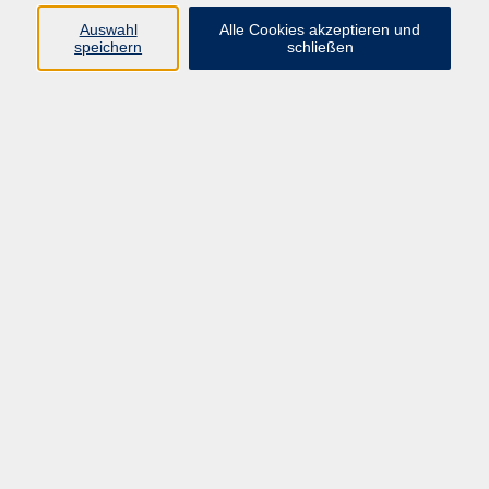
vhs Fichtelgebirge
Auswahl
Alle Cookies akzeptieren und
speichern
schließen
Anmeldung
+49 9287 80051 - 20
info@vhs-fichtelgebirge.de
Michaela Schmidt
Kursverwaltung, Fachbereichsleitung
Gesundheit
+49 9287 80051-27
m.schmidt@vhs-
fichtelgebirge.de
Ergebnisse filtern
Bewegungskurs in Anlehnung an GESTALT