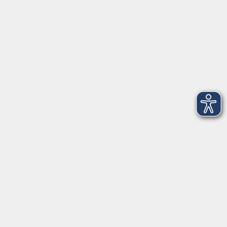
Öffnungszeiten
Montag bis Freitag:
08:00
–
12:00 Uhr
Montag bis Mittwoch:
13:00
–
16:00 Uhr
Donnerstag:
13:00
–
17:30 Uhr
ANMELDUNG
WER KANN TEILNEHMEN?
Die Kurse und Veranstaltungen stehen jeder Person
offen. Anmelden können Sie sich für Kurse und
Seminare persönlich, telefonisch oder schriftlich bei