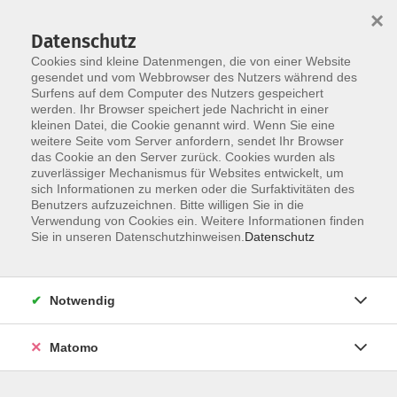
×
Datenschutz
Cookies sind kleine Datenmengen, die von einer Website
gesendet und vom Webbrowser des Nutzers während des
Surfens auf dem Computer des Nutzers gespeichert
Skip to main content
werden. Ihr Browser speichert jede Nachricht in einer
kleinen Datei, die Cookie genannt wird. Wenn Sie eine
weitere Seite vom Server anfordern, sendet Ihr Browser
Prävention, Krankheit,
das Cookie an den Server zurück. Cookies wurden als
zuverlässiger Mechanismus für Websites entwickelt, um
Gesundheit
sich Informationen zu merken oder die Surfaktivitäten des
Benutzers aufzuzeichnen. Bitte willigen Sie in die
Verwendung von Cookies ein. Weitere Informationen finden
Sie in unseren Datenschutzhinweisen.
Datenschutz
1 Kurs
Notwendig
zurück zu Gesundheit
Matomo
Kurse nach Themen
Allgemein
1