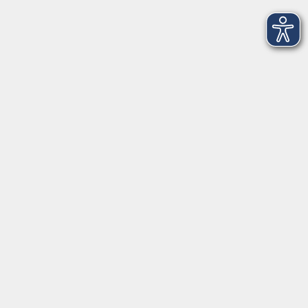
Montag bis Freitag:
08:00
–
12:00 Uhr
Montag bis Mittwoch:
13:00
–
16:00 Uhr
Donnerstag:
13:00
–
17:30 Uhr
ANMELDUNG
WER KANN TEILNEHMEN?
Die Kurse und Veranstaltungen stehen jeder Person
offen. Anmelden können Sie sich für Kurse und
Seminare persönlich, telefonisch oder schriftlich bei
den jeweiligen Anmelde- oder Geschäftsstellen. Eine
Anmeldung auf elektronischem Wege (Homepage) ist
ebenfalls möglich.