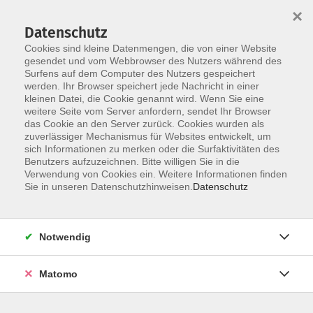
×
Datenschutz
Cookies sind kleine Datenmengen, die von einer Website
gesendet und vom Webbrowser des Nutzers während des
Surfens auf dem Computer des Nutzers gespeichert
Skip to main content
werden. Ihr Browser speichert jede Nachricht in einer
kleinen Datei, die Cookie genannt wird. Wenn Sie eine
weitere Seite vom Server anfordern, sendet Ihr Browser
das Cookie an den Server zurück. Cookies wurden als
zuverlässiger Mechanismus für Websites entwickelt, um
sich Informationen zu merken oder die Surfaktivitäten des
Benutzers aufzuzeichnen. Bitte willigen Sie in die
Verwendung von Cookies ein. Weitere Informationen finden
Sie in unseren Datenschutzhinweisen.
Datenschutz
Sie sind hier:
Integration
Allgemeiner Integrationskurs
Notwendig
DAF - Eltern-Integrationskurs 100 - Modul 9
Matomo
Material
Lehrbuch: "Hier! Deutsch für die Integration" Klett-