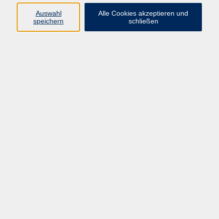
Verlag
Auswahl
Alle Cookies akzeptieren und
speichern
schließen
kostenlos
Gebühr
Kursnummer:
MSE90100M9
Start
Ende
Di. 09.06.2026
Di. 14.07.2026
50 Termine
Dozent*in:
Elke Greim