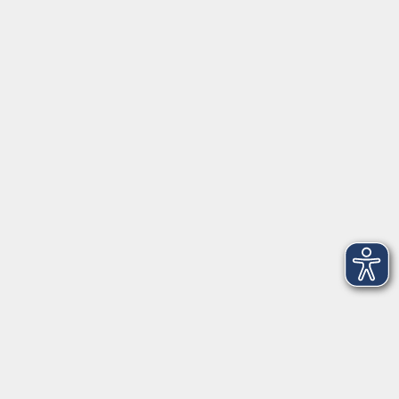
ÜBER UNS
Volkshochschule Fichtelgebirge
Ludwigsmühle 10
95100 Selb
info@vhs-fichtelgebirge.de
Tel:
+49 9287 80051 20
Internet:
www.vhs-fichtelgebirge.de
Öffnungszeiten
Montag bis Freitag:
08:00
–
12:00 Uhr
Montag bis Mittwoch:
13:00
–
16:00 Uhr