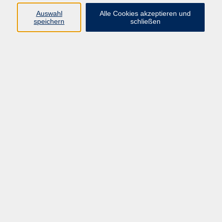
Auswahl
Alle Cookies akzeptieren und
speichern
schließen
kostenlos
Gebühr
Kursnummer:
NSE90301M7
Start
Ende
Mo. 07.09.2026
Fr. 09.10.2026
08:30 Uhr
11:45 Uhr
25 Termine
Dozent*in:
Gvantsa Mtchedlidze-Tussler
Matthias Henneberger