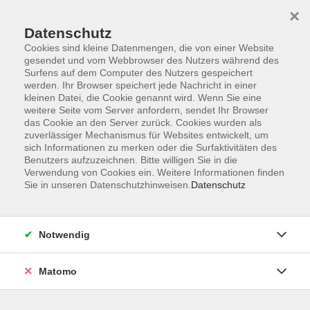
×
Datenschutz
Cookies sind kleine Datenmengen, die von einer Website
gesendet und vom Webbrowser des Nutzers während des
Surfens auf dem Computer des Nutzers gespeichert
Skip to main content
werden. Ihr Browser speichert jede Nachricht in einer
kleinen Datei, die Cookie genannt wird. Wenn Sie eine
weitere Seite vom Server anfordern, sendet Ihr Browser
das Cookie an den Server zurück. Cookies wurden als
zuverlässiger Mechanismus für Websites entwickelt, um
sich Informationen zu merken oder die Surfaktivitäten des
Benutzers aufzuzeichnen. Bitte willigen Sie in die
Verwendung von Cookies ein. Weitere Informationen finden
Sie in unseren Datenschutzhinweisen.
Datenschutz
Sie sind hier:
Integration
Integrationskurs für gering Literalisierte
Notwendig
Matomo
DAF - Integrationskurs f. Geringliteralisierte
106