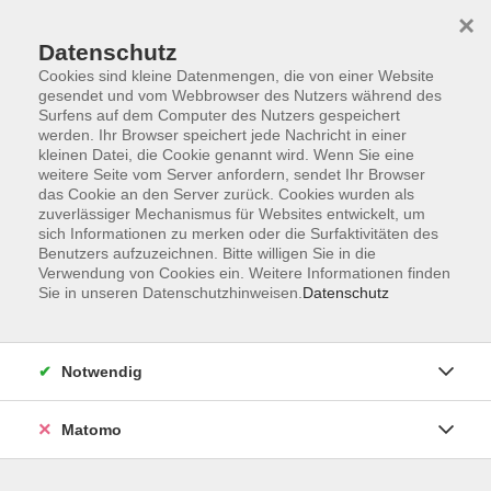
×
Datenschutz
Cookies sind kleine Datenmengen, die von einer Website
gesendet und vom Webbrowser des Nutzers während des
Surfens auf dem Computer des Nutzers gespeichert
Skip to main content
werden. Ihr Browser speichert jede Nachricht in einer
kleinen Datei, die Cookie genannt wird. Wenn Sie eine
weitere Seite vom Server anfordern, sendet Ihr Browser
Der Kurs konnte nicht gefunden werden.
das Cookie an den Server zurück. Cookies wurden als
zuverlässiger Mechanismus für Websites entwickelt, um
sich Informationen zu merken oder die Surfaktivitäten des
Benutzers aufzuzeichnen. Bitte willigen Sie in die
Verwendung von Cookies ein. Weitere Informationen finden
Sie in unseren Datenschutzhinweisen.
Datenschutz
AGB
Barrierefreiheit
Datenschutzerklärung
Notwendig
Impressum
Widerruf
Matomo