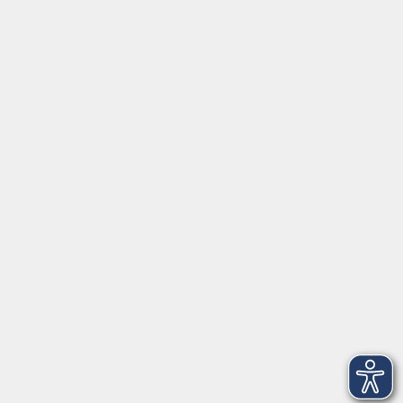
Tel:
+49 9287 80051 20
Internet:
www.vhs-fichtelgebirge.de
Öffnungszeiten
Montag bis Freitag:
08:00
–
12:00 Uhr
Montag bis Mittwoch:
13:00
–
16:00 Uhr
Donnerstag:
13:00
–
17:30 Uhr
ANMELDUNG