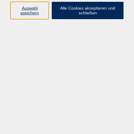
vhs Fichtelgebirge
Auswahl
Alle Cookies akzeptieren und
speichern
schließen
Inhaltlich Verantwortlicher
gemäß § 55 Absatz 2 RStV:
Dr. Ilona Relikowski
V.i.S.P.
Rechtsform:
Kommunales Stadtamt Selb
ÜBER UNS
Volkshochschule Fichtelgebirge
Ludwigsmühle 10
95100 Selb
info@vhs-fichtelgebirge.de