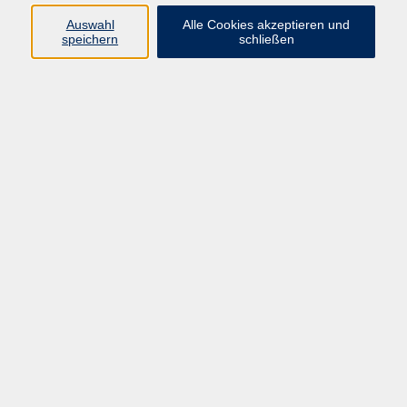
vhs Fichtelgebirge
Auswahl
Alle Cookies akzeptieren und
speichern
schließen
Inhaltlich Verantwortlicher
gemäß § 55 Absatz 2 RStV:
Dr. Ilona Relikowski
V.i.S.P.
Rechtsform:
Kommunales Stadtamt Selb
ÜBER UNS
Volkshochschule Fichtelgebirge
Ludwigsmühle 10
95100 Selb
info@vhs-fichtelgebirge.de