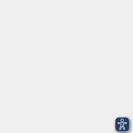
Tel:
+49 9287 80051 20
Internet:
www.vhs-fichtelgebirge.de
Öffnungszeiten
Montag bis Freitag:
08:00
–
12:00 Uhr
Montag bis Mittwoch:
13:00
–
16:00 Uhr
Donnerstag:
13:00
–
17:30 Uhr
ANMELDUNG