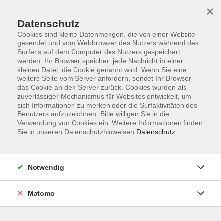
×
Datenschutz
Cookies sind kleine Datenmengen, die von einer Website
gesendet und vom Webbrowser des Nutzers während des
Surfens auf dem Computer des Nutzers gespeichert
Skip to main content
werden. Ihr Browser speichert jede Nachricht in einer
kleinen Datei, die Cookie genannt wird. Wenn Sie eine
weitere Seite vom Server anfordern, sendet Ihr Browser
Der Kurs konnte nicht gefunden werden.
das Cookie an den Server zurück. Cookies wurden als
zuverlässiger Mechanismus für Websites entwickelt, um
sich Informationen zu merken oder die Surfaktivitäten des
Benutzers aufzuzeichnen. Bitte willigen Sie in die
Verwendung von Cookies ein. Weitere Informationen finden
Sie in unseren Datenschutzhinweisen.
Datenschutz
AGB
Barrierefreiheit
Datenschutzerklärung
Notwendig
Impressum
Widerruf
Matomo