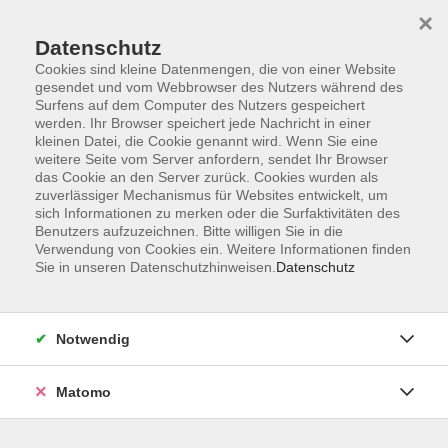
×
Datenschutz
Cookies sind kleine Datenmengen, die von einer Website
gesendet und vom Webbrowser des Nutzers während des
Surfens auf dem Computer des Nutzers gespeichert
Skip to main content
You are here:
werden. Ihr Browser speichert jede Nachricht in einer
Über uns
Unsere Dozenten*innen
kleinen Datei, die Cookie genannt wird. Wenn Sie eine
weitere Seite vom Server anfordern, sendet Ihr Browser
das Cookie an den Server zurück. Cookies wurden als
zuverlässiger Mechanismus für Websites entwickelt, um
Unsere Dozenten*innen
sich Informationen zu merken oder die Surfaktivitäten des
Benutzers aufzuzeichnen. Bitte willigen Sie in die
Verwendung von Cookies ein. Weitere Informationen finden
Sprengard, Cornelia
Sie in unseren Datenschutzhinweisen.
Datenschutz
Einbürgerungstest
Notwendig
Do. 23.07.2026 10:00
Marktredwitz
Matomo