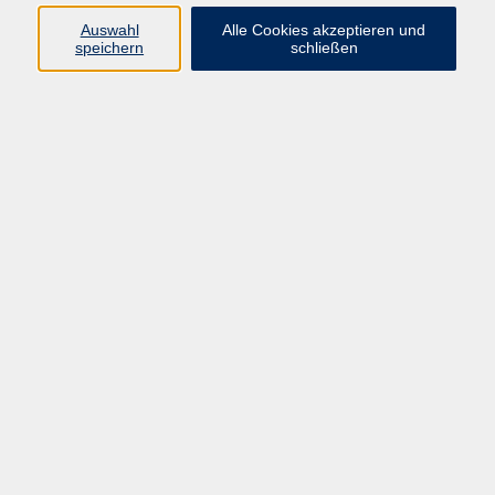
Auswahl
Alle Cookies akzeptieren und
speichern
schließen
Einbürgerungstest
Di. 11.08.2026 13:00
Selb
Einbürgerungstest
Di. 06.10.2026 13:00
Selb
Einbürgerungstest
Di. 08.12.2026 13:00
Selb