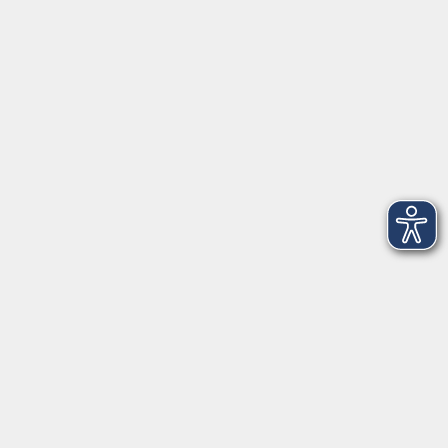
www.vhs-fichtelgebirge.de
Öffnungszeiten
Montag bis Freitag:
08:00
–
12:00 Uhr
Montag bis Mittwoch:
13:00
–
16:00 Uhr
Donnerstag:
13:00
–
17:30 Uhr
ANMELDUNG
WER KANN TEILNEHMEN?
Die Kurse und Veranstaltungen stehen jeder Person
offen. Anmelden können Sie sich für Kurse und