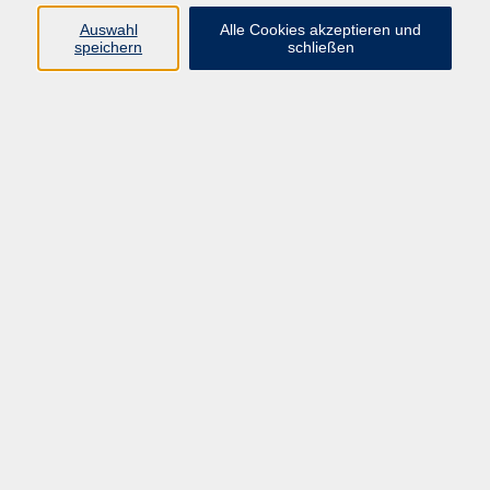
Auswahl
Alle Cookies akzeptieren und
speichern
schließen
zurück zur Übersicht
AGB
Barrierefreiheit
Datenschutzerklärung
Impressum
Widerruf
vhs Fichtelgebirge
Inhaltlich Verantwortlicher
gemäß § 55 Absatz 2 RStV:
Dr. Ilona Relikowski