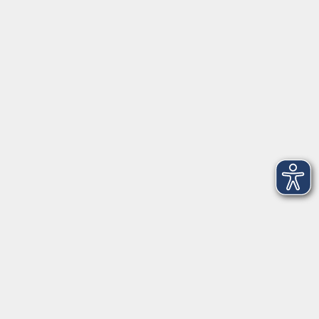
Öffnungszeiten
Montag bis Freitag:
08:00
–
12:00 Uhr
Montag bis Mittwoch:
13:00
–
16:00 Uhr
Donnerstag:
13:00
–
17:30 Uhr
ANMELDUNG
WER KANN TEILNEHMEN?
Die Kurse und Veranstaltungen stehen jeder Person
offen. Anmelden können Sie sich für Kurse und
Seminare persönlich, telefonisch oder schriftlich bei
den jeweiligen Anmelde- oder Geschäftsstellen. Eine