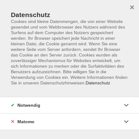
×
Datenschutz
Cookies sind kleine Datenmengen, die von einer Website
gesendet und vom Webbrowser des Nutzers während des
Surfens auf dem Computer des Nutzers gespeichert
Skip to main content
You are here:
werden. Ihr Browser speichert jede Nachricht in einer
Über uns
Unsere Dozenten*innen
kleinen Datei, die Cookie genannt wird. Wenn Sie eine
weitere Seite vom Server anfordern, sendet Ihr Browser
das Cookie an den Server zurück. Cookies wurden als
zuverlässiger Mechanismus für Websites entwickelt, um
Unsere Dozenten*innen
sich Informationen zu merken oder die Surfaktivitäten des
Benutzers aufzuzeichnen. Bitte willigen Sie in die
Verwendung von Cookies ein. Weitere Informationen finden
Heilmann, Gisela
Sie in unseren Datenschutzhinweisen.
Datenschutz
Gymnastik & Entspannung am Vormittag
Notwendig
Mi. 16.09.2026 10:00
Marktredwitz
Matomo