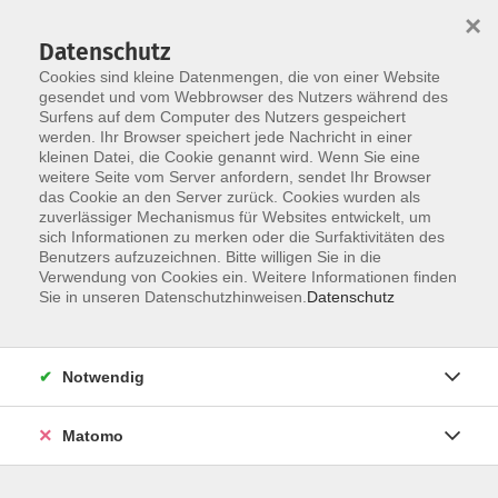
×
Datenschutz
Cookies sind kleine Datenmengen, die von einer Website
gesendet und vom Webbrowser des Nutzers während des
Surfens auf dem Computer des Nutzers gespeichert
Skip to main content
werden. Ihr Browser speichert jede Nachricht in einer
kleinen Datei, die Cookie genannt wird. Wenn Sie eine
weitere Seite vom Server anfordern, sendet Ihr Browser
das Cookie an den Server zurück. Cookies wurden als
Junge vhs
zuverlässiger Mechanismus für Websites entwickelt, um
sich Informationen zu merken oder die Surfaktivitäten des
Benutzers aufzuzeichnen. Bitte willigen Sie in die
Verwendung von Cookies ein. Weitere Informationen finden
Sie in unseren Datenschutzhinweisen.
Datenschutz
1 Kurs
Notwendig
zurück zu Kultur
Matomo
vhs Fichtelgebirge
Anmeldung