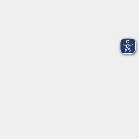
Öffnungszeiten
Montag bis Freitag:
08:00
–
12:00 Uhr
Montag bis Mittwoch:
13:00
–
16:00 Uhr
Donnerstag:
13:00
–
17:30 Uhr
ANMELDUNG
WER KANN TEILNEHMEN?
Die Kurse und Veranstaltungen stehen jeder Person
offen. Anmelden können Sie sich für Kurse und
Seminare persönlich, telefonisch oder schriftlich bei
den jeweiligen Anmelde- oder Geschäftsstellen. Eine
Anmeldung auf elektronischem Wege (Homepage) ist