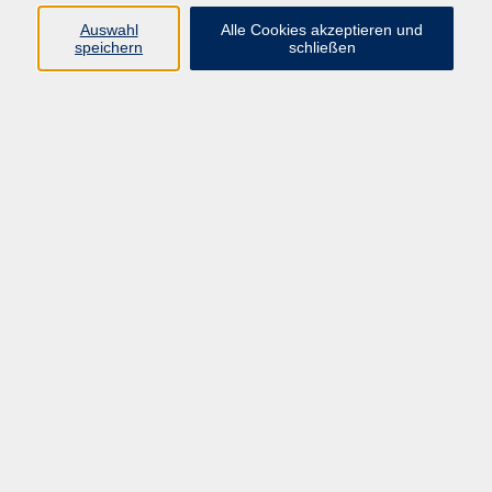
+49 9287 80051 - 20
Auswahl
Alle Cookies akzeptieren und
info@vhs-fichtelgebirge.de
speichern
schließen
Myonnie Bada-Albrecht
Fachbereichsleitung Gesellschaft
und Kultur
+49 9287 80051-21
m.badaalbrecht@vhs-
fichtelgebirge.de
Ergebnisse filtern
Töpfern im Generationengespann
Sa. 24.10.2026 16:00
Nagel