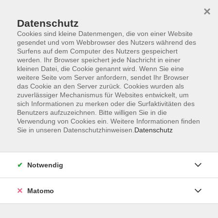
×
Datenschutz
Cookies sind kleine Datenmengen, die von einer Website
gesendet und vom Webbrowser des Nutzers während des
Surfens auf dem Computer des Nutzers gespeichert
Skip to main content
You are here:
werden. Ihr Browser speichert jede Nachricht in einer
Über uns
Unsere Dozenten*innen
kleinen Datei, die Cookie genannt wird. Wenn Sie eine
weitere Seite vom Server anfordern, sendet Ihr Browser
das Cookie an den Server zurück. Cookies wurden als
zuverlässiger Mechanismus für Websites entwickelt, um
Unsere Dozenten*innen
sich Informationen zu merken oder die Surfaktivitäten des
Benutzers aufzuzeichnen. Bitte willigen Sie in die
Verwendung von Cookies ein. Weitere Informationen finden
Winkler, Birgit
Sie in unseren Datenschutzhinweisen.
Datenschutz
Bauch, Beine, Po und mehr
Notwendig
Mo. 21.09.2026 18:30
Selb
Matomo