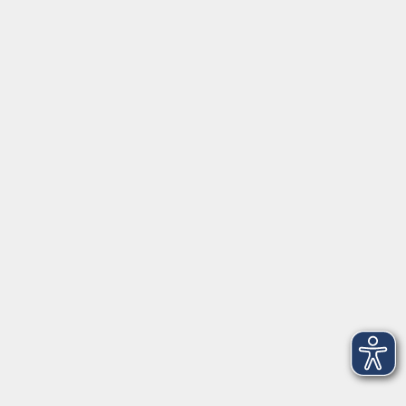
info@vhs-fichtelgebirge.de
Tel:
+49 9287 80051 20
Internet:
www.vhs-fichtelgebirge.de
Öffnungszeiten
Montag bis Freitag:
08:00
–
12:00 Uhr
Montag bis Mittwoch:
13:00
–
16:00 Uhr
Donnerstag:
13:00
–
17:30 Uhr
ANMELDUNG