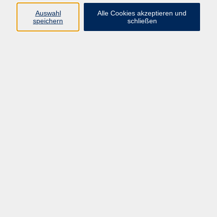
Auswahl
Alle Cookies akzeptieren und
speichern
schließen
Bauch, Beine, Po und mehr
Mo. 11.01.2027 18:30
Selb
zurück zur Übersicht
AGB
Barrierefreiheit
Datenschutzerklärung
Impressum
Widerruf