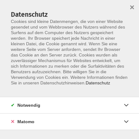
×
Datenschutz
Cookies sind kleine Datenmengen, die von einer Website
gesendet und vom Webbrowser des Nutzers während des
Surfens auf dem Computer des Nutzers gespeichert
Skip to main content
You are here:
werden. Ihr Browser speichert jede Nachricht in einer
Über uns
Unsere Dozenten*innen
kleinen Datei, die Cookie genannt wird. Wenn Sie eine
weitere Seite vom Server anfordern, sendet Ihr Browser
das Cookie an den Server zurück. Cookies wurden als
Unsere Dozenten*innen
zuverlässiger Mechanismus für Websites entwickelt, um
sich Informationen zu merken oder die Surfaktivitäten des
Benutzers aufzuzeichnen. Bitte willigen Sie in die
Verwendung von Cookies ein. Weitere Informationen finden
Röder, Carola
Sie in unseren Datenschutzhinweisen.
Datenschutz
Yoga meets Pilates
Notwendig
Mo. 28.09.2026 17:30
Arzberg
Matomo