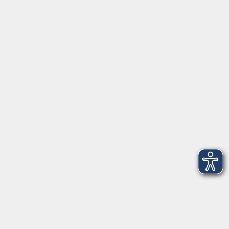
ÜBER UNS
Volkshochschule Fichtelgebirge
Ludwigsmühle 10
95100 Selb
info@vhs-fichtelgebirge.de
Tel:
+49 9287 80051 20
Internet:
www.vhs-fichtelgebirge.de
Öffnungszeiten
Montag bis Freitag:
08:00
–
12:00 Uhr