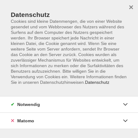
×
Datenschutz
Cookies sind kleine Datenmengen, die von einer Website
gesendet und vom Webbrowser des Nutzers während des
Surfens auf dem Computer des Nutzers gespeichert
Skip to main content
werden. Ihr Browser speichert jede Nachricht in einer
kleinen Datei, die Cookie genannt wird. Wenn Sie eine
weitere Seite vom Server anfordern, sendet Ihr Browser
das Cookie an den Server zurück. Cookies wurden als
IT-, Allgemeine Anwendungen
zuverlässiger Mechanismus für Websites entwickelt, um
sich Informationen zu merken oder die Surfaktivitäten des
Benutzers aufzuzeichnen. Bitte willigen Sie in die
Verwendung von Cookies ein. Weitere Informationen finden
Sie in unseren Datenschutzhinweisen.
Datenschutz
3 Kurse
Notwendig
zurück zu Beruf & Firmen
Matomo
Kurse nach Themen
Digitale Kreativität
3