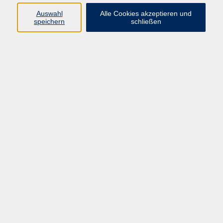
Auswahl
Alle Cookies akzeptieren und
vhs Fichtelgebirge
speichern
schließen
Anmeldung
+49 9287 80051 - 20
info@vhs-fichtelgebirge.de
Alexandra Hertel
Fachbereichsleitung Beruf,
Schulabschlüsse und
Qualitätsmanagement
+49 9287 80051-26
a.hertel@vhs-fichtelgebirge.de
Ergebnisse filtern
Kreatives Gestalten mit CANVA Teil 1