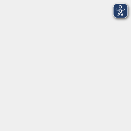
Montag bis Freitag:
08:00
–
12:00 Uhr
Montag bis Mittwoch:
13:00
–
16:00 Uhr
Donnerstag:
13:00
–
17:30 Uhr
ANMELDUNG
WER KANN TEILNEHMEN?
Die Kurse und Veranstaltungen stehen jeder Person
offen. Anmelden können Sie sich für Kurse und
Seminare persönlich, telefonisch oder schriftlich bei
den jeweiligen Anmelde- oder Geschäftsstellen. Eine
Anmeldung auf elektronischem Wege (Homepage) ist
ebenfalls möglich.