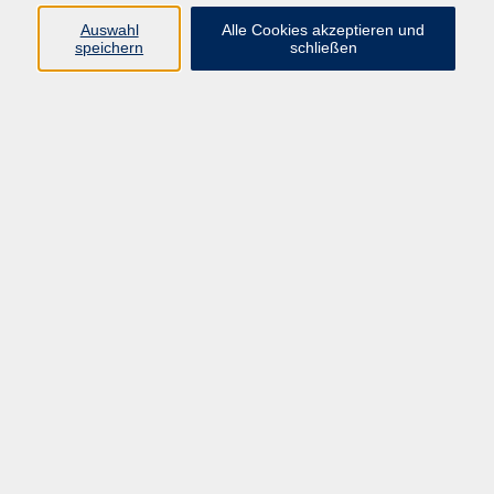
vhs Fichtelgebirge
Auswahl
Alle Cookies akzeptieren und
speichern
schließen
Inhaltlich Verantwortlicher
gemäß § 55 Absatz 2 RStV:
Dr. Ilona Relikowski
V.i.S.P.
Rechtsform:
Kommunales Stadtamt Selb
ÜBER UNS
Volkshochschule Fichtelgebirge
Ludwigsmühle 10
95100 Selb
info@vhs-fichtelgebirge.de