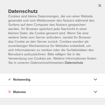
×
Datenschutz
Cookies sind kleine Datenmengen, die von einer Website
gesendet und vom Webbrowser des Nutzers während des
Surfens auf dem Computer des Nutzers gespeichert
Skip to main content
werden. Ihr Browser speichert jede Nachricht in einer
kleinen Datei, die Cookie genannt wird. Wenn Sie eine
weitere Seite vom Server anfordern, sendet Ihr Browser
Der Kurs konnte nicht gefunden werden.
das Cookie an den Server zurück. Cookies wurden als
zuverlässiger Mechanismus für Websites entwickelt, um
sich Informationen zu merken oder die Surfaktivitäten des
Benutzers aufzuzeichnen. Bitte willigen Sie in die
Verwendung von Cookies ein. Weitere Informationen finden
Sie in unseren Datenschutzhinweisen.
Datenschutz
AGB
Barrierefreiheit
Datenschutzerklärung
Notwendig
Impressum
Widerruf
Matomo