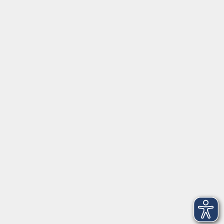
Tel:
+49 9287 80051 20
Internet:
www.vhs-fichtelgebirge.de
Öffnungszeiten
Montag bis Freitag:
08:00
–
12:00 Uhr
Montag bis Mittwoch:
13:00
–
16:00 Uhr
Donnerstag:
13:00
–
17:30 Uhr
ANMELDUNG