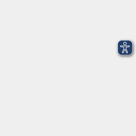
Öffnungszeiten
Montag bis Freitag:
08:00
–
12:00 Uhr
Montag bis Mittwoch:
13:00
–
16:00 Uhr
Donnerstag:
13:00
–
17:30 Uhr
ANMELDUNG
WER KANN TEILNEHMEN?
Die Kurse und Veranstaltungen stehen jeder Person
offen. Anmelden können Sie sich für Kurse und
Seminare persönlich, telefonisch oder schriftlich bei
den jeweiligen Anmelde- oder Geschäftsstellen. Eine
Anmeldung auf elektronischem Wege (Homepage) ist