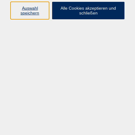
+49 9287 80051 - 20
Auswahl
Alle Cookies akzeptieren und
info@vhs-fichtelgebirge.de
speichern
schließen
Alexandra Hertel
Fachbereichsleitung Beruf,
Schulabschlüsse und
Qualitätsmanagement
+49 9287 80051-26
a.hertel@vhs-fichtelgebirge.de
Ergebnisse filtern
KI-Learning Lab 4: Wissensgenerierung in
Teams mit KI unterstützen
Mo. 10.08.2026 18:00
Livestream