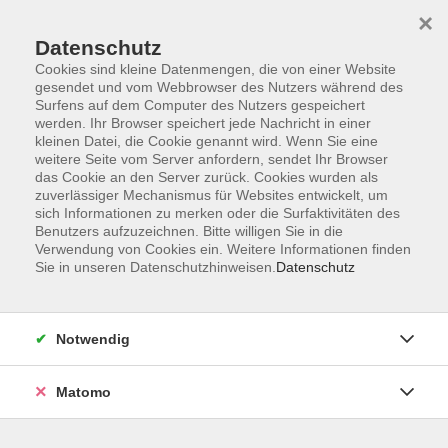
×
Datenschutz
Cookies sind kleine Datenmengen, die von einer Website
gesendet und vom Webbrowser des Nutzers während des
Surfens auf dem Computer des Nutzers gespeichert
Skip to main content
werden. Ihr Browser speichert jede Nachricht in einer
kleinen Datei, die Cookie genannt wird. Wenn Sie eine
weitere Seite vom Server anfordern, sendet Ihr Browser
Kaufmännische IT- ,
das Cookie an den Server zurück. Cookies wurden als
zuverlässiger Mechanismus für Websites entwickelt, um
Medienanwendungen
sich Informationen zu merken oder die Surfaktivitäten des
Benutzers aufzuzeichnen. Bitte willigen Sie in die
Verwendung von Cookies ein. Weitere Informationen finden
Sie in unseren Datenschutzhinweisen.
Datenschutz
1 Kurs
Notwendig
zurück zu Beruf & Firmen
Matomo
vhs Fichtelgebirge
Anmeldung