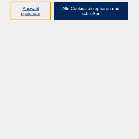
+49 9287 80051-29
Auswahl
Alle Cookies akzeptieren und
s.krippner@vhs-selb.de
speichern
schließen
Monika Caranova
Fachbereichsleitung Sprachen und
Integration
+49 9287 80051-22
m.caranova@vhs-
fichtelgebirge.de
Ergebnisse filtern
Prüfung telc Deutsch C1
Sa. 19.09.2026 08:00
Selb