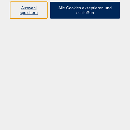
vhs Fichtelgebirge
Auswahl
Alle Cookies akzeptieren und
speichern
schließen
Inhaltlich Verantwortlicher
gemäß § 55 Absatz 2 RStV:
Dr. Ilona Relikowski
V.i.S.P.
Rechtsform:
Kommunales Stadtamt Selb
ÜBER UNS
Volkshochschule Fichtelgebirge
Ludwigsmühle 10
95100 Selb
info@vhs-fichtelgebirge.de