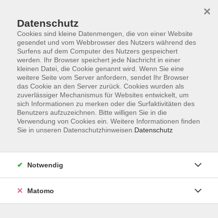
×
Datenschutz
Cookies sind kleine Datenmengen, die von einer Website
gesendet und vom Webbrowser des Nutzers während des
Surfens auf dem Computer des Nutzers gespeichert
Skip to main content
werden. Ihr Browser speichert jede Nachricht in einer
kleinen Datei, die Cookie genannt wird. Wenn Sie eine
weitere Seite vom Server anfordern, sendet Ihr Browser
Der Kurs konnte nicht gefunden werden.
das Cookie an den Server zurück. Cookies wurden als
zuverlässiger Mechanismus für Websites entwickelt, um
sich Informationen zu merken oder die Surfaktivitäten des
Benutzers aufzuzeichnen. Bitte willigen Sie in die
Verwendung von Cookies ein. Weitere Informationen finden
Sie in unseren Datenschutzhinweisen.
Datenschutz
AGB
Barrierefreiheit
Datenschutzerklärung
Notwendig
Impressum
Widerruf
Matomo