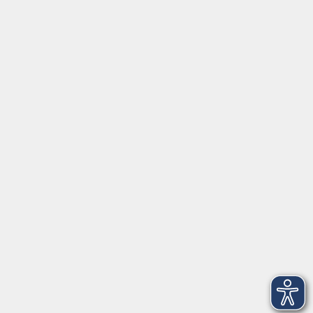
Tel:
+49 9287 80051 20
Internet:
www.vhs-fichtelgebirge.de
Öffnungszeiten
Montag bis Freitag:
08:00
–
12:00 Uhr
Montag bis Mittwoch:
13:00
–
16:00 Uhr
Donnerstag:
13:00
–
17:30 Uhr
ANMELDUNG