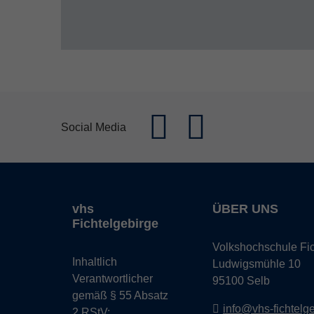
Social Media
vhs
ÜBER UNS
Fichtelgebirge
Volkshochschule Fic
Inhaltlich
Ludwigsmühle 10
Verantwortlicher
95100 Selb
gemäß § 55 Absatz
info@vhs-fichtelg
2 RStV: