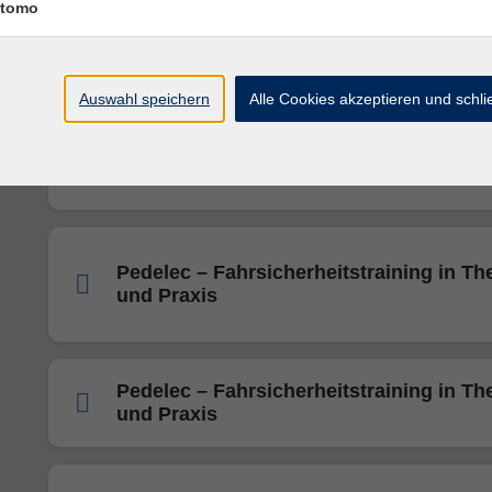
tomo
Pedelec – Fahrsicherheitstraining in Th
und Praxis
Auswahl speichern
Alle Cookies akzeptieren und schl
Anhängerbetrieb im öffentlichen
Straßenverkehr
Pedelec – Fahrsicherheitstraining in Th
und Praxis
Pedelec – Fahrsicherheitstraining in Th
und Praxis