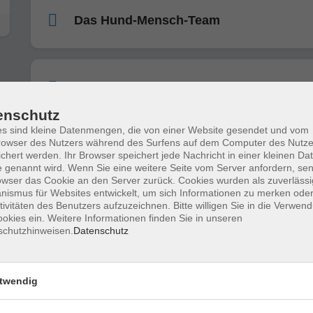
Das Hund-Mensch-Team
Das Hund-Mensch-Team
enschutz
s sind kleine Datenmengen, die von einer Website gesendet und vom
owser des Nutzers während des Surfens auf dem Computer des Nutze
Das Hund-Mensch-Team
chert werden. Ihr Browser speichert jede Nachricht in einer kleinen Dat
 genannt wird. Wenn Sie eine weitere Seite vom Server anfordern, se
owser das Cookie an den Server zurück. Cookies wurden als zuverlässi
ismus für Websites entwickelt, um sich Informationen zu merken oder
tivitäten des Benutzers aufzuzeichnen. Bitte willigen Sie in die Verwen
okies ein. Weitere Informationen finden Sie in unseren
Das Hund-Mensch-Team
schutzhinweisen.
Datenschutz
twendig
Onleihe 3.0 - Eine Anleitung