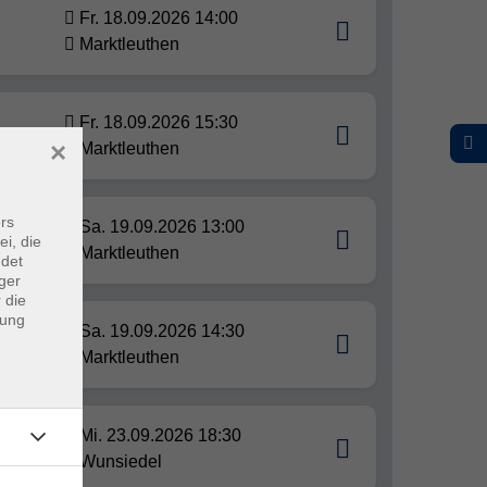
Fr. 18.09.2026 14:00
Marktleuthen
Fr. 18.09.2026 15:30
×
Marktleuthen
rs
Sa. 19.09.2026 13:00
ei, die
Marktleuthen
ndet
ger
 die
dung
Sa. 19.09.2026 14:30
Marktleuthen
Mi. 23.09.2026 18:30
Wunsiedel