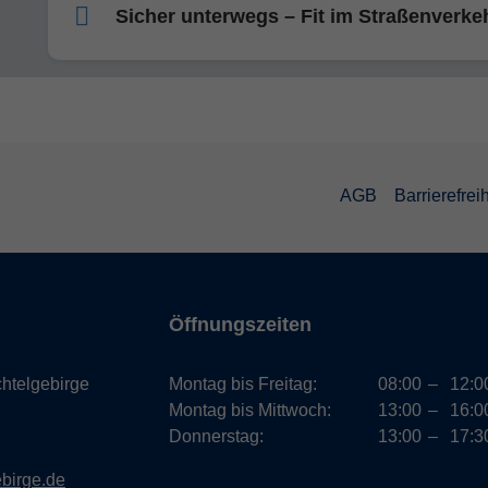
Sicher unterwegs – Fit im Straßenverke
AGB
Barrierefreih
Öffnungszeiten
htelgebirge
Montag bis Freitag:
08:00
–
12:0
Montag bis Mittwoch:
13:00
–
16:0
Donnerstag:
13:00
–
17:3
ebirge.de