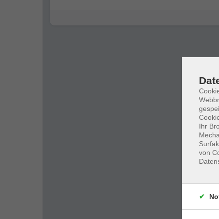
Dat
Cookie
Webbr
gespei
Cookie
Ihr Br
Mechan
Surfak
von Co
Daten
No