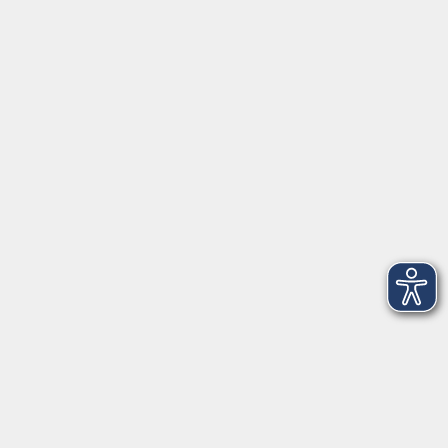
Tel:
+49 9287 80051 20
Internet:
www.vhs-fichtelgebirge.de
Öffnungszeiten
Montag bis Freitag:
08:00
–
12:00 Uhr
Montag bis Mittwoch:
13:00
–
16:00 Uhr
Donnerstag:
13:00
–
17:30 Uhr
ANMELDUNG