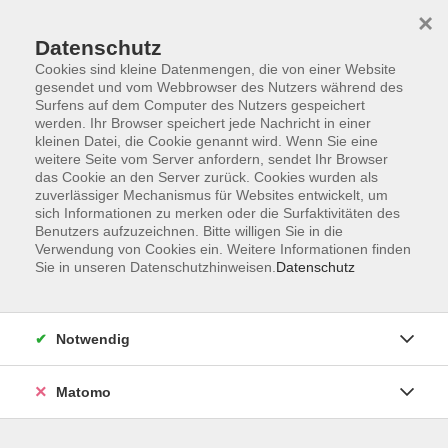
×
Datenschutz
Cookies sind kleine Datenmengen, die von einer Website
gesendet und vom Webbrowser des Nutzers während des
Surfens auf dem Computer des Nutzers gespeichert
Skip to main content
werden. Ihr Browser speichert jede Nachricht in einer
kleinen Datei, die Cookie genannt wird. Wenn Sie eine
weitere Seite vom Server anfordern, sendet Ihr Browser
das Cookie an den Server zurück. Cookies wurden als
Technische Lehrgänge
zuverlässiger Mechanismus für Websites entwickelt, um
sich Informationen zu merken oder die Surfaktivitäten des
Benutzers aufzuzeichnen. Bitte willigen Sie in die
Verwendung von Cookies ein. Weitere Informationen finden
Sie in unseren Datenschutzhinweisen.
Datenschutz
2 Kurse
Notwendig
zurück zu Beruf & Firmen
Matomo
vhs Fichtelgebirge
Anmeldung