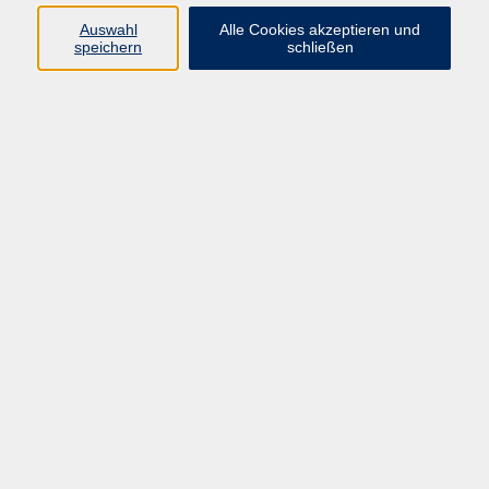
+49 9287 80051 - 20
Auswahl
Alle Cookies akzeptieren und
info@vhs-fichtelgebirge.de
speichern
schließen
Alexandra Hertel
Fachbereichsleitung Beruf,
Schulabschlüsse und
Qualitätsmanagement
+49 9287 80051-26
a.hertel@vhs-fichtelgebirge.de
Ergebnisse filtern
Tastaturschreiben
Mi. 14.10.2026 18:00
Marktredwitz