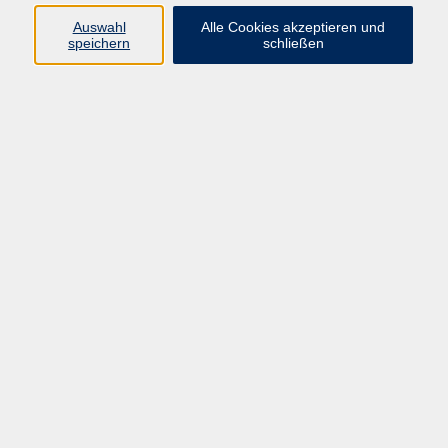
vhs Fichtelgebirge
Auswahl
Alle Cookies akzeptieren und
speichern
schließen
Inhaltlich Verantwortlicher
gemäß § 55 Absatz 2 RStV:
Dr. Ilona Relikowski
V.i.S.P.
Rechtsform:
Kommunales Stadtamt Selb
ÜBER UNS
Volkshochschule Fichtelgebirge
Ludwigsmühle 10
95100 Selb
info@vhs-fichtelgebirge.de