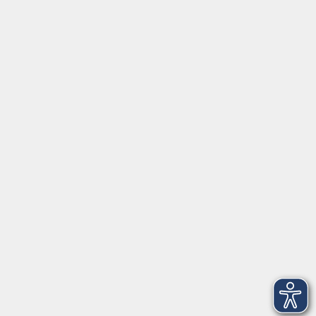
Tel:
+49 9287 80051 20
Internet:
www.vhs-fichtelgebirge.de
Öffnungszeiten
Montag bis Freitag:
08:00
–
12:00 Uhr
Montag bis Mittwoch:
13:00
–
16:00 Uhr
Donnerstag:
13:00
–
17:30 Uhr
ANMELDUNG