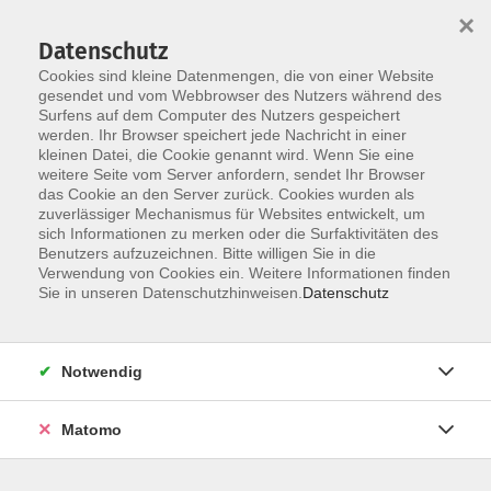
×
Datenschutz
Cookies sind kleine Datenmengen, die von einer Website
gesendet und vom Webbrowser des Nutzers während des
Surfens auf dem Computer des Nutzers gespeichert
Skip to main content
werden. Ihr Browser speichert jede Nachricht in einer
kleinen Datei, die Cookie genannt wird. Wenn Sie eine
weitere Seite vom Server anfordern, sendet Ihr Browser
Der Kurs konnte nicht gefunden werden.
das Cookie an den Server zurück. Cookies wurden als
zuverlässiger Mechanismus für Websites entwickelt, um
sich Informationen zu merken oder die Surfaktivitäten des
Benutzers aufzuzeichnen. Bitte willigen Sie in die
Verwendung von Cookies ein. Weitere Informationen finden
AGB
Sie in unseren Datenschutzhinweisen.
Datenschutz
Barrierefreiheit
Datenschutzerklärung
Notwendig
Impressum
Widerruf
Matomo