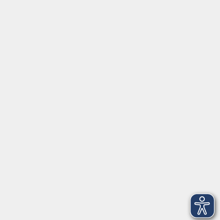
Tel:
+49 9287 80051 20
Internet:
www.vhs-fichtelgebirge.de
Öffnungszeiten
Montag bis Freitag:
08:00
–
12:00 Uhr
Montag bis Mittwoch:
13:00
–
16:00 Uhr
Donnerstag:
13:00
–
17:30 Uhr
ANMELDUNG