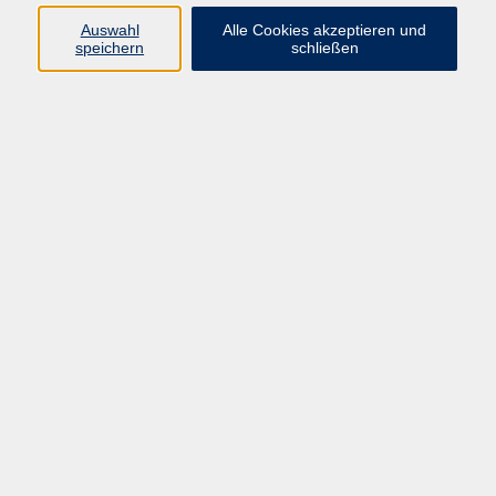
vhs Fichtelgebirge
Auswahl
Alle Cookies akzeptieren und
speichern
schließen
Inhaltlich Verantwortlicher
gemäß § 55 Absatz 2 RStV:
Dr. Ilona Relikowski
V.i.S.P.
Rechtsform:
Kommunales Stadtamt Selb
ÜBER UNS
Volkshochschule Fichtelgebirge
Ludwigsmühle 10
95100 Selb
info@vhs-fichtelgebirge.de