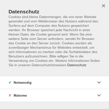
×
Datenschutz
Cookies sind kleine Datenmengen, die von einer Website
gesendet und vom Webbrowser des Nutzers während des
Surfens auf dem Computer des Nutzers gespeichert
Skip to main content
werden. Ihr Browser speichert jede Nachricht in einer
kleinen Datei, die Cookie genannt wird. Wenn Sie eine
weitere Seite vom Server anfordern, sendet Ihr Browser
Der Kurs konnte nicht gefunden werden.
das Cookie an den Server zurück. Cookies wurden als
zuverlässiger Mechanismus für Websites entwickelt, um
sich Informationen zu merken oder die Surfaktivitäten des
Benutzers aufzuzeichnen. Bitte willigen Sie in die
Verwendung von Cookies ein. Weitere Informationen finden
Sie in unseren Datenschutzhinweisen.
Datenschutz
AGB
Barrierefreiheit
Datenschutzerklärung
Notwendig
Impressum
Widerruf
Matomo