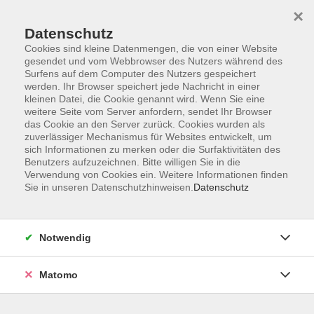
×
Datenschutz
Cookies sind kleine Datenmengen, die von einer Website
gesendet und vom Webbrowser des Nutzers während des
Surfens auf dem Computer des Nutzers gespeichert
Skip to main content
werden. Ihr Browser speichert jede Nachricht in einer
kleinen Datei, die Cookie genannt wird. Wenn Sie eine
weitere Seite vom Server anfordern, sendet Ihr Browser
Der Kurs konnte nicht gefunden werden.
das Cookie an den Server zurück. Cookies wurden als
zuverlässiger Mechanismus für Websites entwickelt, um
sich Informationen zu merken oder die Surfaktivitäten des
Benutzers aufzuzeichnen. Bitte willigen Sie in die
Verwendung von Cookies ein. Weitere Informationen finden
Sie in unseren Datenschutzhinweisen.
Datenschutz
AGB
Barrierefreiheit
Datenschutzerklärung
Notwendig
Impressum
Widerruf
Matomo