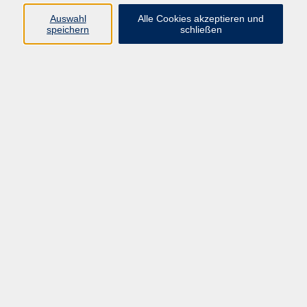
vhs Fichtelgebirge
Auswahl
Alle Cookies akzeptieren und
speichern
schließen
Inhaltlich Verantwortlicher
gemäß § 55 Absatz 2 RStV:
Dr. Ilona Relikowski
V.i.S.P.
Rechtsform:
Kommunales Stadtamt Selb
ÜBER UNS
Volkshochschule Fichtelgebirge
Ludwigsmühle 10
95100 Selb
info@vhs-fichtelgebirge.de