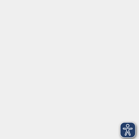
Tel:
+49 9287 80051 20
Internet:
www.vhs-fichtelgebirge.de
Öffnungszeiten
Montag bis Freitag:
08:00
–
12:00 Uhr
Montag bis Mittwoch:
13:00
–
16:00 Uhr
Donnerstag:
13:00
–
17:30 Uhr
ANMELDUNG