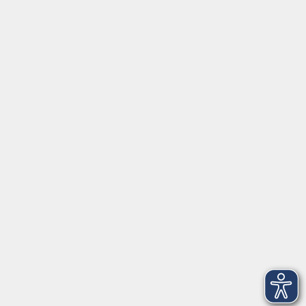
Tel:
+49 9287 80051 20
Internet:
www.vhs-fichtelgebirge.de
Öffnungszeiten
Montag bis Freitag:
08:00
–
12:00 Uhr
Montag bis Mittwoch:
13:00
–
16:00 Uhr
Donnerstag:
13:00
–
17:30 Uhr
ANMELDUNG