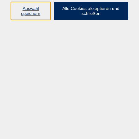
vhs Fichtelgebirge
Auswahl
Alle Cookies akzeptieren und
speichern
schließen
Inhaltlich Verantwortlicher
gemäß § 55 Absatz 2 RStV:
Dr. Ilona Relikowski
V.i.S.P.
Rechtsform:
Kommunales Stadtamt Selb
ÜBER UNS
Volkshochschule Fichtelgebirge
Ludwigsmühle 10
95100 Selb
info@vhs-fichtelgebirge.de