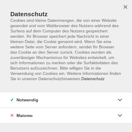
×
Datenschutz
Cookies sind kleine Datenmengen, die von einer Website
gesendet und vom Webbrowser des Nutzers während des
Surfens auf dem Computer des Nutzers gespeichert
Skip to main content
werden. Ihr Browser speichert jede Nachricht in einer
kleinen Datei, die Cookie genannt wird. Wenn Sie eine
weitere Seite vom Server anfordern, sendet Ihr Browser
Der Kurs konnte nicht gefunden werden.
das Cookie an den Server zurück. Cookies wurden als
zuverlässiger Mechanismus für Websites entwickelt, um
sich Informationen zu merken oder die Surfaktivitäten des
Benutzers aufzuzeichnen. Bitte willigen Sie in die
Verwendung von Cookies ein. Weitere Informationen finden
Sie in unseren Datenschutzhinweisen.
Datenschutz
AGB
Barrierefreiheit
Datenschutzerklärung
Notwendig
Impressum
Widerruf
Matomo