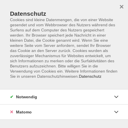
×
Datenschutz
Cookies sind kleine Datenmengen, die von einer Website
gesendet und vom Webbrowser des Nutzers während des
Surfens auf dem Computer des Nutzers gespeichert
Skip to main content
werden. Ihr Browser speichert jede Nachricht in einer
kleinen Datei, die Cookie genannt wird. Wenn Sie eine
weitere Seite vom Server anfordern, sendet Ihr Browser
Der Kurs konnte nicht gefunden werden.
das Cookie an den Server zurück. Cookies wurden als
zuverlässiger Mechanismus für Websites entwickelt, um
sich Informationen zu merken oder die Surfaktivitäten des
Benutzers aufzuzeichnen. Bitte willigen Sie in die
Verwendung von Cookies ein. Weitere Informationen finden
Sie in unseren Datenschutzhinweisen.
Datenschutz
AGB
Barrierefreiheit
Datenschutzerklärung
Notwendig
Impressum
Widerruf
Matomo