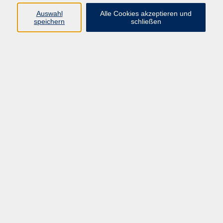
vhs Fichtelgebirge
Auswahl
Alle Cookies akzeptieren und
speichern
schließen
Inhaltlich Verantwortlicher
gemäß § 55 Absatz 2 RStV:
Dr. Ilona Relikowski
V.i.S.P.
Rechtsform:
Kommunales Stadtamt Selb
ÜBER UNS
Volkshochschule Fichtelgebirge
Ludwigsmühle 10
95100 Selb
info@vhs-fichtelgebirge.de