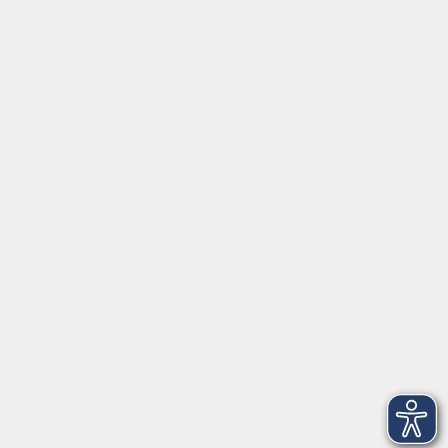
Tel:
+49 9287 80051 20
Internet:
www.vhs-fichtelgebirge.de
Öffnungszeiten
Montag bis Freitag:
08:00
–
12:00 Uhr
Montag bis Mittwoch:
13:00
–
16:00 Uhr
Donnerstag:
13:00
–
17:30 Uhr
ANMELDUNG