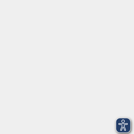
Tel:
+49 9287 80051 20
Internet:
www.vhs-fichtelgebirge.de
Öffnungszeiten
Montag bis Freitag:
08:00
–
12:00 Uhr
Montag bis Mittwoch:
13:00
–
16:00 Uhr
Donnerstag:
13:00
–
17:30 Uhr
ANMELDUNG