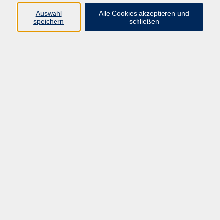
vhs Fichtelgebirge
Auswahl
Alle Cookies akzeptieren und
speichern
schließen
Inhaltlich Verantwortlicher
gemäß § 55 Absatz 2 RStV:
Dr. Ilona Relikowski
V.i.S.P.
Rechtsform:
Kommunales Stadtamt Selb
ÜBER UNS
Volkshochschule Fichtelgebirge
Ludwigsmühle 10
95100 Selb
info@vhs-fichtelgebirge.de