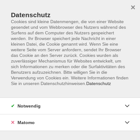
×
Datenschutz
Cookies sind kleine Datenmengen, die von einer Website
gesendet und vom Webbrowser des Nutzers während des
Surfens auf dem Computer des Nutzers gespeichert
Skip to main content
werden. Ihr Browser speichert jede Nachricht in einer
kleinen Datei, die Cookie genannt wird. Wenn Sie eine
weitere Seite vom Server anfordern, sendet Ihr Browser
Der Kurs konnte nicht gefunden werden.
das Cookie an den Server zurück. Cookies wurden als
zuverlässiger Mechanismus für Websites entwickelt, um
sich Informationen zu merken oder die Surfaktivitäten des
Benutzers aufzuzeichnen. Bitte willigen Sie in die
Verwendung von Cookies ein. Weitere Informationen finden
Sie in unseren Datenschutzhinweisen.
Datenschutz
AGB
Barrierefreiheit
Datenschutzerklärung
Notwendig
Impressum
Widerruf
Matomo