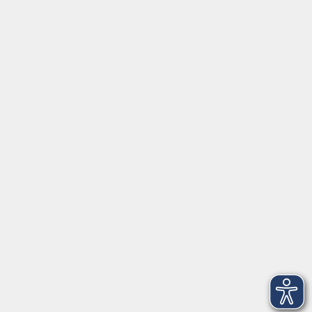
Tel:
+49 9287 80051 20
Internet:
www.vhs-fichtelgebirge.de
Öffnungszeiten
Montag bis Freitag:
08:00
–
12:00 Uhr
Montag bis Mittwoch:
13:00
–
16:00 Uhr
Donnerstag:
13:00
–
17:30 Uhr
ANMELDUNG