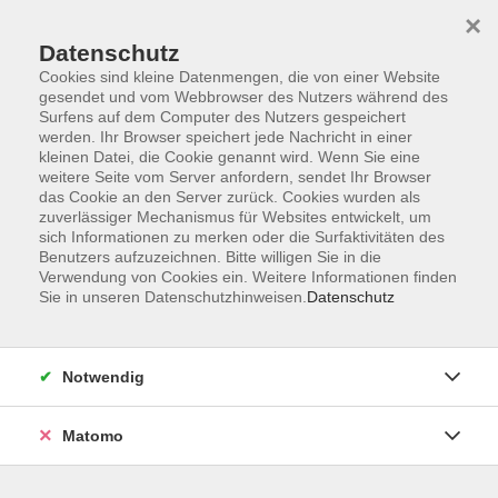
×
Datenschutz
Cookies sind kleine Datenmengen, die von einer Website
gesendet und vom Webbrowser des Nutzers während des
Surfens auf dem Computer des Nutzers gespeichert
Skip to main content
werden. Ihr Browser speichert jede Nachricht in einer
kleinen Datei, die Cookie genannt wird. Wenn Sie eine
weitere Seite vom Server anfordern, sendet Ihr Browser
Der Kurs konnte nicht gefunden werden.
das Cookie an den Server zurück. Cookies wurden als
zuverlässiger Mechanismus für Websites entwickelt, um
sich Informationen zu merken oder die Surfaktivitäten des
Benutzers aufzuzeichnen. Bitte willigen Sie in die
Verwendung von Cookies ein. Weitere Informationen finden
Sie in unseren Datenschutzhinweisen.
Datenschutz
AGB
Barrierefreiheit
Datenschutzerklärung
Notwendig
Impressum
Widerruf
Matomo