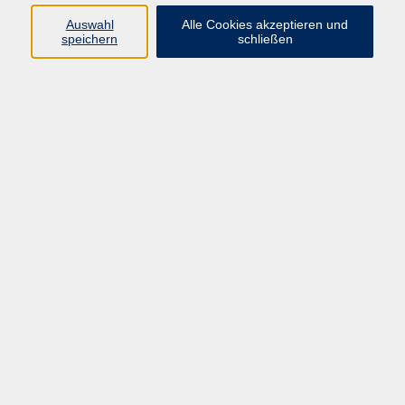
vhs Fichtelgebirge
Auswahl
Alle Cookies akzeptieren und
speichern
schließen
Inhaltlich Verantwortlicher
gemäß § 55 Absatz 2 RStV:
Dr. Ilona Relikowski
V.i.S.P.
Rechtsform:
Kommunales Stadtamt Selb
ÜBER UNS
Volkshochschule Fichtelgebirge
Ludwigsmühle 10
95100 Selb
info@vhs-fichtelgebirge.de