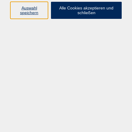
vhs Fichtelgebirge
Auswahl
Alle Cookies akzeptieren und
speichern
schließen
Inhaltlich Verantwortlicher
gemäß § 55 Absatz 2 RStV:
Dr. Ilona Relikowski
V.i.S.P.
Rechtsform:
Kommunales Stadtamt Selb
ÜBER UNS
Volkshochschule Fichtelgebirge
Ludwigsmühle 10
95100 Selb
info@vhs-fichtelgebirge.de