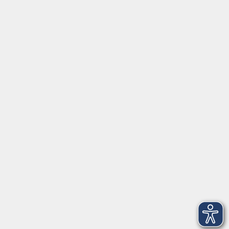
Tel:
+49 9287 80051 20
Internet:
www.vhs-fichtelgebirge.de
Öffnungszeiten
Montag bis Freitag:
08:00
–
12:00 Uhr
Montag bis Mittwoch:
13:00
–
16:00 Uhr
Donnerstag:
13:00
–
17:30 Uhr
ANMELDUNG