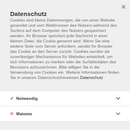
×
Datenschutz
Cookies sind kleine Datenmengen, die von einer Website
gesendet und vom Webbrowser des Nutzers während des
Surfens auf dem Computer des Nutzers gespeichert
Skip to main content
werden. Ihr Browser speichert jede Nachricht in einer
kleinen Datei, die Cookie genannt wird. Wenn Sie eine
weitere Seite vom Server anfordern, sendet Ihr Browser
Der Kurs konnte nicht gefunden werden.
das Cookie an den Server zurück. Cookies wurden als
zuverlässiger Mechanismus für Websites entwickelt, um
sich Informationen zu merken oder die Surfaktivitäten des
Benutzers aufzuzeichnen. Bitte willigen Sie in die
Verwendung von Cookies ein. Weitere Informationen finden
Sie in unseren Datenschutzhinweisen.
Datenschutz
AGB
Barrierefreiheit
Datenschutzerklärung
Notwendig
Impressum
Widerruf
Matomo