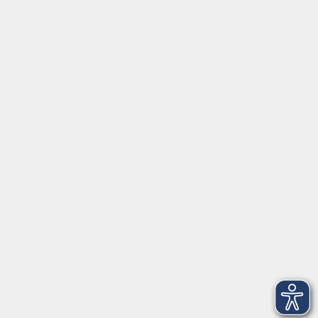
Tel:
+49 9287 80051 20
Internet:
www.vhs-fichtelgebirge.de
Öffnungszeiten
Montag bis Freitag:
08:00
–
12:00 Uhr
Montag bis Mittwoch:
13:00
–
16:00 Uhr
Donnerstag:
13:00
–
17:30 Uhr
ANMELDUNG