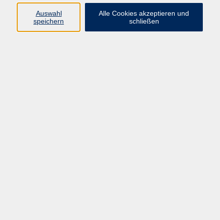
vhs Fichtelgebirge
Auswahl
Alle Cookies akzeptieren und
speichern
schließen
Inhaltlich Verantwortlicher
gemäß § 55 Absatz 2 RStV:
Dr. Ilona Relikowski
V.i.S.P.
Rechtsform:
Kommunales Stadtamt Selb
ÜBER UNS
Volkshochschule Fichtelgebirge
Ludwigsmühle 10
95100 Selb
info@vhs-fichtelgebirge.de