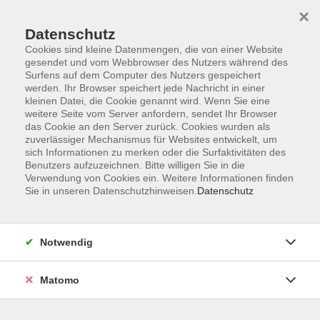
×
Datenschutz
Cookies sind kleine Datenmengen, die von einer Website
gesendet und vom Webbrowser des Nutzers während des
Surfens auf dem Computer des Nutzers gespeichert
Skip to main content
werden. Ihr Browser speichert jede Nachricht in einer
kleinen Datei, die Cookie genannt wird. Wenn Sie eine
weitere Seite vom Server anfordern, sendet Ihr Browser
Der Kurs konnte nicht gefunden werden.
das Cookie an den Server zurück. Cookies wurden als
zuverlässiger Mechanismus für Websites entwickelt, um
sich Informationen zu merken oder die Surfaktivitäten des
Benutzers aufzuzeichnen. Bitte willigen Sie in die
Verwendung von Cookies ein. Weitere Informationen finden
Sie in unseren Datenschutzhinweisen.
Datenschutz
AGB
Barrierefreiheit
Datenschutzerklärung
Notwendig
Impressum
Widerruf
Matomo