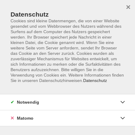
×
Datenschutz
Cookies sind kleine Datenmengen, die von einer Website
gesendet und vom Webbrowser des Nutzers während des
Surfens auf dem Computer des Nutzers gespeichert
Skip to main content
werden. Ihr Browser speichert jede Nachricht in einer
kleinen Datei, die Cookie genannt wird. Wenn Sie eine
weitere Seite vom Server anfordern, sendet Ihr Browser
Der Kurs konnte nicht gefunden werden.
das Cookie an den Server zurück. Cookies wurden als
zuverlässiger Mechanismus für Websites entwickelt, um
sich Informationen zu merken oder die Surfaktivitäten des
Benutzers aufzuzeichnen. Bitte willigen Sie in die
Verwendung von Cookies ein. Weitere Informationen finden
Sie in unseren Datenschutzhinweisen.
Datenschutz
AGB
Barrierefreiheit
Datenschutzerklärung
Notwendig
Impressum
Widerruf
Matomo