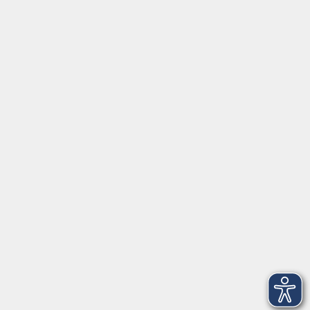
Tel:
+49 9287 80051 20
Internet:
www.vhs-fichtelgebirge.de
Öffnungszeiten
Montag bis Freitag:
08:00
–
12:00 Uhr
Montag bis Mittwoch:
13:00
–
16:00 Uhr
Donnerstag:
13:00
–
17:30 Uhr
ANMELDUNG