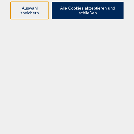
vhs Fichtelgebirge
Auswahl
Alle Cookies akzeptieren und
speichern
schließen
Inhaltlich Verantwortlicher
gemäß § 55 Absatz 2 RStV:
Dr. Ilona Relikowski
V.i.S.P.
Rechtsform:
Kommunales Stadtamt Selb
ÜBER UNS
Volkshochschule Fichtelgebirge
Ludwigsmühle 10
95100 Selb
info@vhs-fichtelgebirge.de