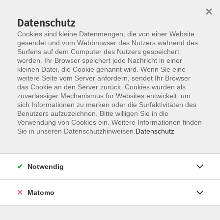
×
Datenschutz
Cookies sind kleine Datenmengen, die von einer Website
gesendet und vom Webbrowser des Nutzers während des
Surfens auf dem Computer des Nutzers gespeichert
Skip to main content
werden. Ihr Browser speichert jede Nachricht in einer
kleinen Datei, die Cookie genannt wird. Wenn Sie eine
weitere Seite vom Server anfordern, sendet Ihr Browser
Der Kurs konnte nicht gefunden werden.
das Cookie an den Server zurück. Cookies wurden als
zuverlässiger Mechanismus für Websites entwickelt, um
sich Informationen zu merken oder die Surfaktivitäten des
Benutzers aufzuzeichnen. Bitte willigen Sie in die
Verwendung von Cookies ein. Weitere Informationen finden
AGB
Sie in unseren Datenschutzhinweisen.
Datenschutz
Barrierefreiheit
Datenschutzerklärung
Notwendig
Impressum
Widerruf
Matomo