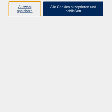
vhs Fichtelgebirge
Auswahl
Alle Cookies akzeptieren und
speichern
schließen
Inhaltlich Verantwortlicher
gemäß § 55 Absatz 2 RStV:
Dr. Ilona Relikowski
V.i.S.P.
Rechtsform:
Kommunales Stadtamt Selb
ÜBER UNS
Volkshochschule Fichtelgebirge
Ludwigsmühle 10
95100 Selb
info@vhs-fichtelgebirge.de