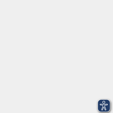
Tel:
+49 9287 80051 20
Internet:
www.vhs-fichtelgebirge.de
Öffnungszeiten
Montag bis Freitag:
08:00
–
12:00 Uhr
Montag bis Mittwoch:
13:00
–
16:00 Uhr
Donnerstag:
13:00
–
17:30 Uhr
ANMELDUNG