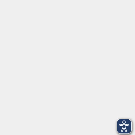
Tel:
+49 9287 80051 20
Internet:
www.vhs-fichtelgebirge.de
Öffnungszeiten
Montag bis Freitag:
08:00
–
12:00 Uhr
Montag bis Mittwoch:
13:00
–
16:00 Uhr
Donnerstag:
13:00
–
17:30 Uhr
ANMELDUNG