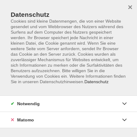
×
Datenschutz
Cookies sind kleine Datenmengen, die von einer Website
gesendet und vom Webbrowser des Nutzers während des
Surfens auf dem Computer des Nutzers gespeichert
Skip to main content
werden. Ihr Browser speichert jede Nachricht in einer
kleinen Datei, die Cookie genannt wird. Wenn Sie eine
weitere Seite vom Server anfordern, sendet Ihr Browser
Der Kurs konnte nicht gefunden werden.
das Cookie an den Server zurück. Cookies wurden als
zuverlässiger Mechanismus für Websites entwickelt, um
sich Informationen zu merken oder die Surfaktivitäten des
Benutzers aufzuzeichnen. Bitte willigen Sie in die
Verwendung von Cookies ein. Weitere Informationen finden
Sie in unseren Datenschutzhinweisen.
Datenschutz
AGB
Barrierefreiheit
Datenschutzerklärung
Notwendig
Impressum
Widerruf
Matomo