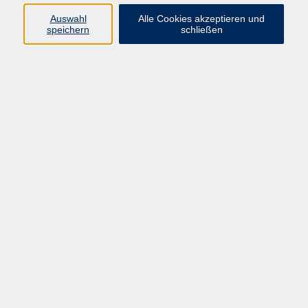
vhs Fichtelgebirge
Auswahl
Alle Cookies akzeptieren und
speichern
schließen
Inhaltlich Verantwortlicher
gemäß § 55 Absatz 2 RStV:
Dr. Ilona Relikowski
V.i.S.P.
Rechtsform:
Kommunales Stadtamt Selb
ÜBER UNS
Volkshochschule Fichtelgebirge
Ludwigsmühle 10
95100 Selb
info@vhs-fichtelgebirge.de