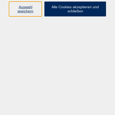
vhs Fichtelgebirge
Auswahl
Alle Cookies akzeptieren und
speichern
schließen
Inhaltlich Verantwortlicher
gemäß § 55 Absatz 2 RStV:
Dr. Ilona Relikowski
V.i.S.P.
Rechtsform:
Kommunales Stadtamt Selb
ÜBER UNS
Volkshochschule Fichtelgebirge
Ludwigsmühle 10
95100 Selb
info@vhs-fichtelgebirge.de