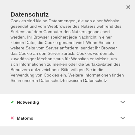
×
Datenschutz
Cookies sind kleine Datenmengen, die von einer Website
gesendet und vom Webbrowser des Nutzers während des
Surfens auf dem Computer des Nutzers gespeichert
Skip to main content
werden. Ihr Browser speichert jede Nachricht in einer
kleinen Datei, die Cookie genannt wird. Wenn Sie eine
weitere Seite vom Server anfordern, sendet Ihr Browser
Der Kurs konnte nicht gefunden werden.
das Cookie an den Server zurück. Cookies wurden als
zuverlässiger Mechanismus für Websites entwickelt, um
sich Informationen zu merken oder die Surfaktivitäten des
Benutzers aufzuzeichnen. Bitte willigen Sie in die
Verwendung von Cookies ein. Weitere Informationen finden
Sie in unseren Datenschutzhinweisen.
Datenschutz
AGB
Barrierefreiheit
Datenschutzerklärung
Notwendig
Impressum
Widerruf
Matomo