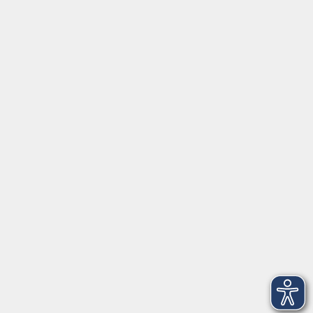
Tel:
+49 9287 80051 20
Internet:
www.vhs-fichtelgebirge.de
Öffnungszeiten
Montag bis Freitag:
08:00
–
12:00 Uhr
Montag bis Mittwoch:
13:00
–
16:00 Uhr
Donnerstag:
13:00
–
17:30 Uhr
ANMELDUNG