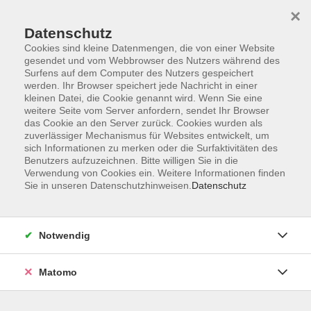
×
Datenschutz
Cookies sind kleine Datenmengen, die von einer Website
gesendet und vom Webbrowser des Nutzers während des
Surfens auf dem Computer des Nutzers gespeichert
Skip to main content
werden. Ihr Browser speichert jede Nachricht in einer
kleinen Datei, die Cookie genannt wird. Wenn Sie eine
weitere Seite vom Server anfordern, sendet Ihr Browser
Der Kurs konnte nicht gefunden werden.
das Cookie an den Server zurück. Cookies wurden als
zuverlässiger Mechanismus für Websites entwickelt, um
sich Informationen zu merken oder die Surfaktivitäten des
Benutzers aufzuzeichnen. Bitte willigen Sie in die
Verwendung von Cookies ein. Weitere Informationen finden
Sie in unseren Datenschutzhinweisen.
Datenschutz
AGB
Barrierefreiheit
Datenschutzerklärung
Notwendig
Impressum
Widerruf
Matomo