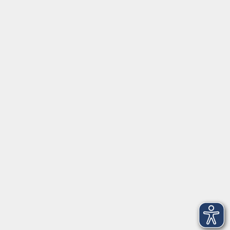
Tel:
+49 9287 80051 20
Internet:
www.vhs-fichtelgebirge.de
Öffnungszeiten
Montag bis Freitag:
08:00
–
12:00 Uhr
Montag bis Mittwoch:
13:00
–
16:00 Uhr
Donnerstag:
13:00
–
17:30 Uhr
ANMELDUNG