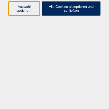
vhs Fichtelgebirge
Auswahl
Alle Cookies akzeptieren und
speichern
schließen
Inhaltlich Verantwortlicher
gemäß § 55 Absatz 2 RStV:
Dr. Ilona Relikowski
V.i.S.P.
Rechtsform:
Kommunales Stadtamt Selb
ÜBER UNS
Volkshochschule Fichtelgebirge
Ludwigsmühle 10
95100 Selb
info@vhs-fichtelgebirge.de