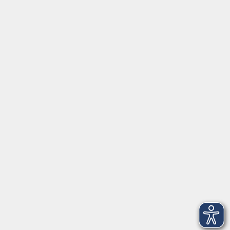
Tel:
+49 9287 80051 20
Internet:
www.vhs-fichtelgebirge.de
Öffnungszeiten
Montag bis Freitag:
08:00
–
12:00 Uhr
Montag bis Mittwoch:
13:00
–
16:00 Uhr
Donnerstag:
13:00
–
17:30 Uhr
ANMELDUNG