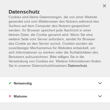
×
Datenschutz
Cookies sind kleine Datenmengen, die von einer Website
gesendet und vom Webbrowser des Nutzers während des
Surfens auf dem Computer des Nutzers gespeichert
Skip to main content
werden. Ihr Browser speichert jede Nachricht in einer
kleinen Datei, die Cookie genannt wird. Wenn Sie eine
weitere Seite vom Server anfordern, sendet Ihr Browser
Der Kurs konnte nicht gefunden werden.
das Cookie an den Server zurück. Cookies wurden als
zuverlässiger Mechanismus für Websites entwickelt, um
sich Informationen zu merken oder die Surfaktivitäten des
Benutzers aufzuzeichnen. Bitte willigen Sie in die
Verwendung von Cookies ein. Weitere Informationen finden
Sie in unseren Datenschutzhinweisen.
Datenschutz
AGB
Barrierefreiheit
Datenschutzerklärung
Notwendig
Impressum
Widerruf
Matomo