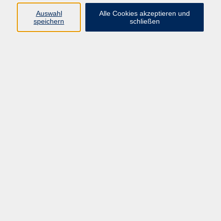
vhs Fichtelgebirge
Auswahl
Alle Cookies akzeptieren und
speichern
schließen
Inhaltlich Verantwortlicher
gemäß § 55 Absatz 2 RStV:
Dr. Ilona Relikowski
V.i.S.P.
Rechtsform:
Kommunales Stadtamt Selb
ÜBER UNS
Volkshochschule Fichtelgebirge
Ludwigsmühle 10
95100 Selb
info@vhs-fichtelgebirge.de