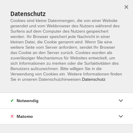
×
Datenschutz
Cookies sind kleine Datenmengen, die von einer Website
gesendet und vom Webbrowser des Nutzers während des
Surfens auf dem Computer des Nutzers gespeichert
Skip to main content
werden. Ihr Browser speichert jede Nachricht in einer
kleinen Datei, die Cookie genannt wird. Wenn Sie eine
weitere Seite vom Server anfordern, sendet Ihr Browser
Der Kurs konnte nicht gefunden werden.
das Cookie an den Server zurück. Cookies wurden als
zuverlässiger Mechanismus für Websites entwickelt, um
sich Informationen zu merken oder die Surfaktivitäten des
Benutzers aufzuzeichnen. Bitte willigen Sie in die
Verwendung von Cookies ein. Weitere Informationen finden
AGB
Sie in unseren Datenschutzhinweisen.
Datenschutz
Barrierefreiheit
Datenschutzerklärung
Notwendig
Impressum
Widerruf
Matomo