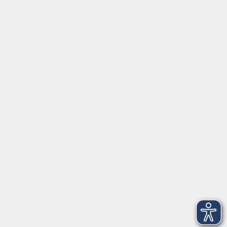
Tel:
+49 9287 80051 20
Internet:
www.vhs-fichtelgebirge.de
Öffnungszeiten
Montag bis Freitag:
08:00
–
12:00 Uhr
Montag bis Mittwoch:
13:00
–
16:00 Uhr
Donnerstag:
13:00
–
17:30 Uhr
ANMELDUNG