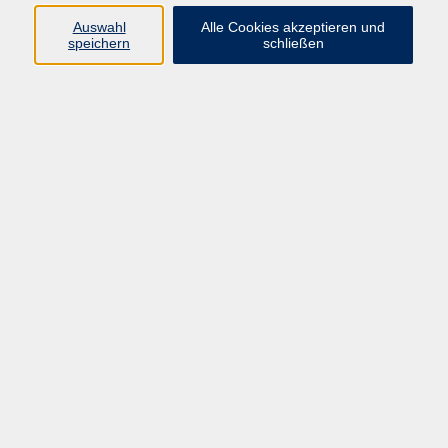
vhs Fichtelgebirge
Auswahl
Alle Cookies akzeptieren und
speichern
schließen
Inhaltlich Verantwortlicher
gemäß § 55 Absatz 2 RStV:
Dr. Ilona Relikowski
V.i.S.P.
Rechtsform:
Kommunales Stadtamt Selb
ÜBER UNS
Volkshochschule Fichtelgebirge
Ludwigsmühle 10
95100 Selb
info@vhs-fichtelgebirge.de