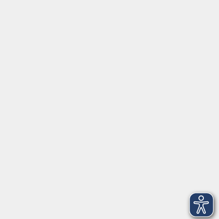
Tel:
+49 9287 80051 20
Internet:
www.vhs-fichtelgebirge.de
Öffnungszeiten
Montag bis Freitag:
08:00
–
12:00 Uhr
Montag bis Mittwoch:
13:00
–
16:00 Uhr
Donnerstag:
13:00
–
17:30 Uhr
ANMELDUNG