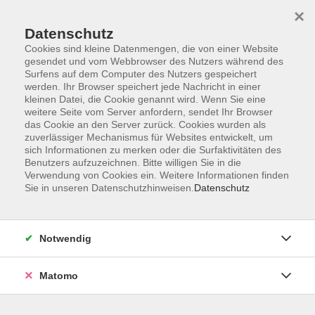
×
Datenschutz
Cookies sind kleine Datenmengen, die von einer Website
gesendet und vom Webbrowser des Nutzers während des
Surfens auf dem Computer des Nutzers gespeichert
Skip to main content
werden. Ihr Browser speichert jede Nachricht in einer
kleinen Datei, die Cookie genannt wird. Wenn Sie eine
weitere Seite vom Server anfordern, sendet Ihr Browser
Der Kurs konnte nicht gefunden werden.
das Cookie an den Server zurück. Cookies wurden als
zuverlässiger Mechanismus für Websites entwickelt, um
sich Informationen zu merken oder die Surfaktivitäten des
Benutzers aufzuzeichnen. Bitte willigen Sie in die
Verwendung von Cookies ein. Weitere Informationen finden
Sie in unseren Datenschutzhinweisen.
Datenschutz
AGB
Barrierefreiheit
Datenschutzerklärung
Notwendig
Impressum
Widerruf
Matomo