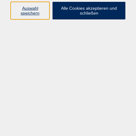
vhs Fichtelgebirge
Auswahl
Alle Cookies akzeptieren und
speichern
schließen
Inhaltlich Verantwortlicher
gemäß § 55 Absatz 2 RStV:
Dr. Ilona Relikowski
V.i.S.P.
Rechtsform:
Kommunales Stadtamt Selb
ÜBER UNS
Volkshochschule Fichtelgebirge
Ludwigsmühle 10
95100 Selb
info@vhs-fichtelgebirge.de