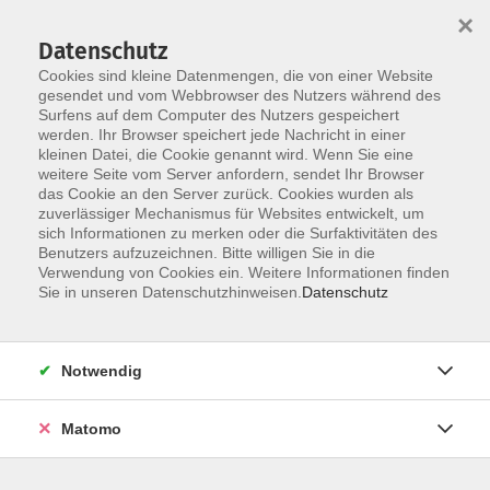
×
Datenschutz
Cookies sind kleine Datenmengen, die von einer Website
gesendet und vom Webbrowser des Nutzers während des
Surfens auf dem Computer des Nutzers gespeichert
Skip to main content
werden. Ihr Browser speichert jede Nachricht in einer
kleinen Datei, die Cookie genannt wird. Wenn Sie eine
weitere Seite vom Server anfordern, sendet Ihr Browser
Der Kurs konnte nicht gefunden werden.
das Cookie an den Server zurück. Cookies wurden als
zuverlässiger Mechanismus für Websites entwickelt, um
sich Informationen zu merken oder die Surfaktivitäten des
Benutzers aufzuzeichnen. Bitte willigen Sie in die
Verwendung von Cookies ein. Weitere Informationen finden
AGB
Sie in unseren Datenschutzhinweisen.
Datenschutz
Barrierefreiheit
Datenschutzerklärung
Notwendig
Impressum
Widerruf
Matomo