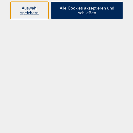
vhs Fichtelgebirge
Auswahl
Alle Cookies akzeptieren und
speichern
schließen
Inhaltlich Verantwortlicher
gemäß § 55 Absatz 2 RStV:
Dr. Ilona Relikowski
V.i.S.P.
Rechtsform:
Kommunales Stadtamt Selb
ÜBER UNS
Volkshochschule Fichtelgebirge
Ludwigsmühle 10
95100 Selb
info@vhs-fichtelgebirge.de