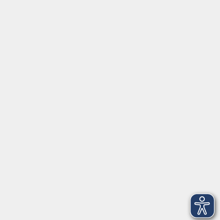
Tel:
+49 9287 80051 20
Internet:
www.vhs-fichtelgebirge.de
Öffnungszeiten
Montag bis Freitag:
08:00
–
12:00 Uhr
Montag bis Mittwoch:
13:00
–
16:00 Uhr
Donnerstag:
13:00
–
17:30 Uhr
ANMELDUNG