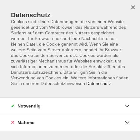
×
Datenschutz
Cookies sind kleine Datenmengen, die von einer Website
gesendet und vom Webbrowser des Nutzers während des
Surfens auf dem Computer des Nutzers gespeichert
Skip to main content
You are here:
werden. Ihr Browser speichert jede Nachricht in einer
Digitale Werkzeuge und Kreativ-Workshops
kleinen Datei, die Cookie genannt wird. Wenn Sie eine
weitere Seite vom Server anfordern, sendet Ihr Browser
das Cookie an den Server zurück. Cookies wurden als
zuverlässiger Mechanismus für Websites entwickelt, um
Medienbrücke
sich Informationen zu merken oder die Surfaktivitäten des
Diese Kursreihe richtet sich an digitale
Benutzers aufzuzeichnen. Bitte willigen Sie in die
Einsteiger:innen und Senior:innen, die das Internet
Verwendung von Cookies ein. Weitere Informationen finden
sicher nutzen möchten.
Sie in unseren Datenschutzhinweisen.
Datenschutz
Notwendig
Melden Sie sich jetzt zu Ihren
Wunschterminen an und seien Sie dabei!
Matomo
Eine Anmeldung ist unter unserer Hauptgeschäftsstelle
in Selb erforderlich. Alle Termine finden in unserer
Volkshochschule Fichtelgebirge statt.