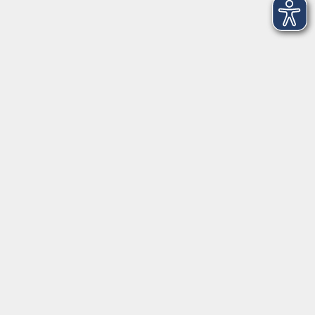
vhs Fichtelgebirge
Inhaltlich Verantwortlicher
gemäß § 55 Absatz 2 RStV:
Dr. Ilona Relikowski
V.i.S.P.
Rechtsform:
Kommunales Stadtamt Selb
ÜBER UNS
Volkshochschule Fichtelgebirge
Ludwigsmühle 10
95100 Selb