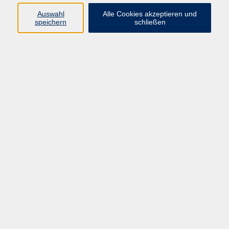
+49 9287 80051 - 20
Auswahl
Alle Cookies akzeptieren und
info@vhs-fichtelgebirge.de
speichern
schließen
Myonnie Bada-Albrecht
Fachbereichsleitung Gesellschaft und
Kultur
+49 9287 80051-21
m.badaalbrecht@vhs-
fichtelgebirge.de
Ergebnisse filtern
Finanzen für Frauen
Mi. 16.09.2026 18:00
Selb