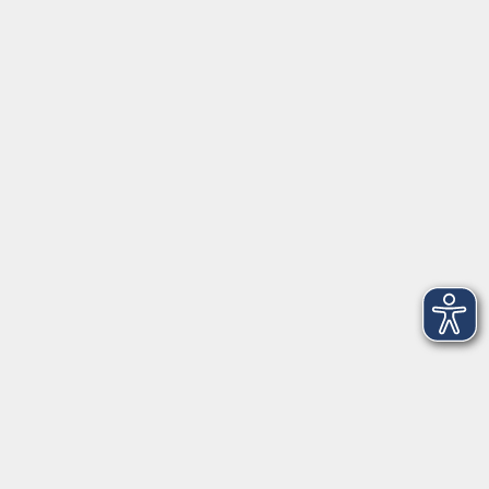
95100 Selb
info@vhs-fichtelgebirge.de
Tel:
+49 9287 80051 20
Internet:
www.vhs-fichtelgebirge.de
Öffnungszeiten
Montag bis Freitag:
08:00
–
12:00 Uhr
Montag bis Mittwoch:
13:00
–
16:00 Uhr
Donnerstag:
13:00
–
17:30 Uhr