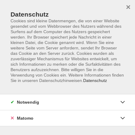
×
Datenschutz
Cookies sind kleine Datenmengen, die von einer Website
gesendet und vom Webbrowser des Nutzers während des
Surfens auf dem Computer des Nutzers gespeichert
Skip to main content
werden. Ihr Browser speichert jede Nachricht in einer
kleinen Datei, die Cookie genannt wird. Wenn Sie eine
weitere Seite vom Server anfordern, sendet Ihr Browser
das Cookie an den Server zurück. Cookies wurden als
Ökonomie, Recht, Finanzen
zuverlässiger Mechanismus für Websites entwickelt, um
sich Informationen zu merken oder die Surfaktivitäten des
Benutzers aufzuzeichnen. Bitte willigen Sie in die
Verwendung von Cookies ein. Weitere Informationen finden
Sie in unseren Datenschutzhinweisen.
Datenschutz
5 Kurse
Notwendig
zurück zu Gesellschaft
Matomo
vhs Fichtelgebirge
Anmeldung