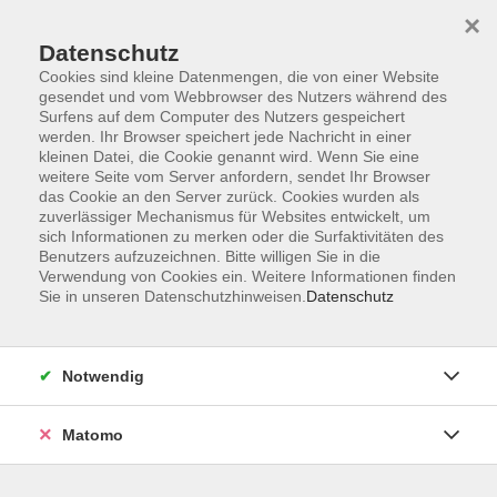
×
Datenschutz
Cookies sind kleine Datenmengen, die von einer Website
gesendet und vom Webbrowser des Nutzers während des
Surfens auf dem Computer des Nutzers gespeichert
Skip to main content
werden. Ihr Browser speichert jede Nachricht in einer
kleinen Datei, die Cookie genannt wird. Wenn Sie eine
weitere Seite vom Server anfordern, sendet Ihr Browser
das Cookie an den Server zurück. Cookies wurden als
Allgemeiner Integrationskurs
zuverlässiger Mechanismus für Websites entwickelt, um
sich Informationen zu merken oder die Surfaktivitäten des
Benutzers aufzuzeichnen. Bitte willigen Sie in die
Verwendung von Cookies ein. Weitere Informationen finden
Sie in unseren Datenschutzhinweisen.
Datenschutz
25 Kurse
Notwendig
zurück zu Integration
Matomo
Umfasst 600 Stunden Deutschunterricht und im
Anschluss 100 Stunden im Orientierungskurs.