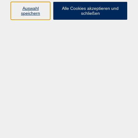
Silke Krippner
Auswahl
Alle Cookies akzeptieren und
Integrationskurse und Finanzen
speichern
schließen
+49 9287 80051-29
s.krippner@vhs-selb.de
Cornelia Sprengard
Integrationskurse
+49 9287 80051-35
c.sprengard@vhs-
fichtelgebirge.de
Monika Caranova
Fachbereichsleitung Sprachen und
Integration
+49 9287 80051-22
m.caranova@vhs-
fichtelgebirge.de
Irina Nistel
Anmeldungen Marktredwitz
irina.ninstel@marktredwitz.de