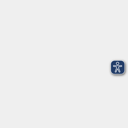
Ludwigsmühle 10
95100 Selb
info@vhs-fichtelgebirge.de
Tel:
+49 9287 80051 20
Internet:
www.vhs-fichtelgebirge.de
Öffnungszeiten
Montag bis Freitag:
08:00
–
12:00 Uhr
Montag bis Mittwoch:
13:00
–
16:00 Uhr
Donnerstag:
13:00
–
17:30 Uhr