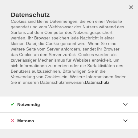
×
Datenschutz
Cookies sind kleine Datenmengen, die von einer Website
gesendet und vom Webbrowser des Nutzers während des
Surfens auf dem Computer des Nutzers gespeichert
Skip to main content
werden. Ihr Browser speichert jede Nachricht in einer
kleinen Datei, die Cookie genannt wird. Wenn Sie eine
weitere Seite vom Server anfordern, sendet Ihr Browser
das Cookie an den Server zurück. Cookies wurden als
zuverlässiger Mechanismus für Websites entwickelt, um
sich Informationen zu merken oder die Surfaktivitäten des
Benutzers aufzuzeichnen. Bitte willigen Sie in die
Verwendung von Cookies ein. Weitere Informationen finden
Sie in unseren Datenschutzhinweisen.
Datenschutz
Sie sind hier:
Integration
Allgemeiner Integrationskurs
Notwendig
Deutsch als Fremdsprache - Allgemeiner
Integrationskurs 109 - Orientierungskurs
Matomo