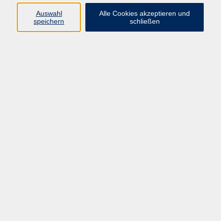
Auswahl
Alle Cookies akzeptieren und
speichern
schließen
kostenlos
Gebühr
Kursnummer:
OSE90204OK
Start
Ende
Mi. 21.10.2026
Di. 01.12.2026
08:15 Uhr
12:30 Uhr
20 Termine
Dozent*in:
Martin Zieris
Geschäftsstelle:
Selb