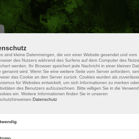
enschutz
s sind kleine Datenmengen, die von einer Website gesendet und vom
Wochentage
Tageszeit
owser des Nutzers während des Surfens auf dem Computer des Nutze
chert werden. Ihr Browser speichert jede Nachricht in einer kleinen Dat
 genannt wird. Wenn Sie eine weitere Seite vom Server anfordern, se
Veranstaltungsart
owser das Cookie an den Server zurück. Cookies wurden als zuverlässi
ismus für Websites entwickelt, um sich Informationen zu merken oder
tivitäten des Benutzers aufzuzeichnen. Bitte willigen Sie in die Verwen
okies ein. Weitere Informationen finden Sie in unseren
nur buchbare
nur beginnende
schutzhinweisen.
Datenschutz
Keine passenden Kurse gefunden.
twendig
tomo