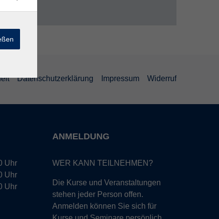
ießen
eit
Datenschutzerklärung
Impressum
Widerruf
ANMELDUNG
0 Uhr
WER KANN TEILNEHMEN?
0 Uhr
Die Kurse und Veranstaltungen
0 Uhr
stehen jeder Person offen.
Anmelden können Sie sich für
Kurse und Seminare persönlich,