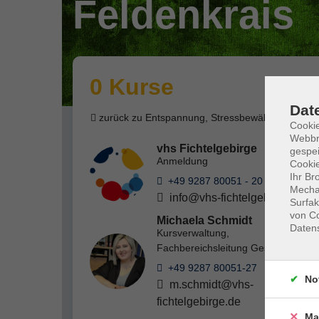
Feldenkrais
0 Kurse
Dat
zurück zu Entspannung, Stressbewältigung
Cookie
Webbr
vhs Fichtelgebirge
gespei
Anmeldung
Cookie
Ihr Br
+49 9287 80051 - 20
Mechan
info@vhs-fichtelgebirge.de
Surfak
von Co
Michaela Schmidt
Daten
Kursverwaltung,
Fachbereichsleitung Gesundheit
+49 9287 80051-27
No
m.schmidt@vhs-
fichtelgebirge.de
Ma