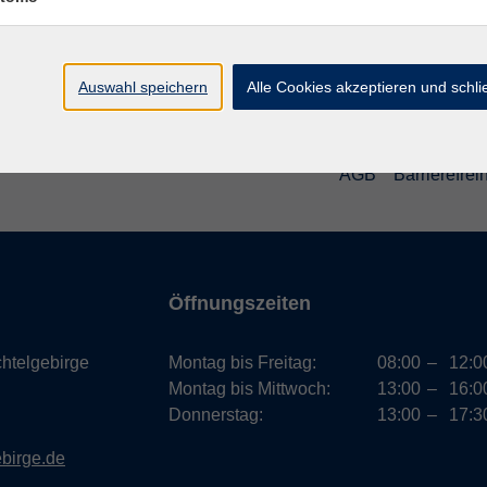
Auswahl speichern
Alle Cookies akzeptieren und schl
AGB
Barrierefreih
Öffnungszeiten
htelgebirge
Montag bis Freitag:
08:00
–
12:0
Montag bis Mittwoch:
13:00
–
16:0
Donnerstag:
13:00
–
17:3
ebirge.de