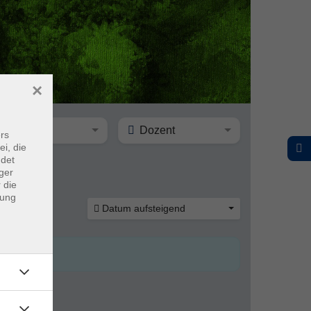
×
Ort
Dozent
rs
ei, die
ndet
ger
 die
dung
Datum aufsteigend