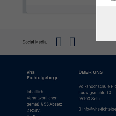
Social Media
vhs
ÜBER UNS
Fichtelgebirge
Volkshochschule Fic
Inhaltlich
Ludwigsmühle 10
Verantwortlicher
95100 Selb
gemäß § 55 Absatz
info@vhs-fichtelg
2 RStV: