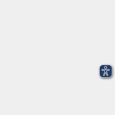
Volkshochschule Fichtelgebirge
Ludwigsmühle 10
95100 Selb
info@vhs-fichtelgebirge.de
Tel:
+49 9287 80051 20
Internet:
www.vhs-fichtelgebirge.de
Öffnungszeiten
Montag bis Freitag:
08:00
–
12:00 Uhr
Montag bis Mittwoch:
13:00
–
16:00 Uhr
Donnerstag:
13:00
–
17:30 Uhr