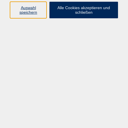
Auswahl
Alle Cookies akzeptieren und
speichern
schließen
kostenlos
Gebühr
Kursnummer:
MMR90201OK
Start
Ende
Mo. 03.08.2026
Mi. 14.10.2026
08:30 Uhr
11:45 Uhr
25 Termine
Dozent*in:
Nella Michailovskaja
Geschäftsstelle:
Marktredwitz