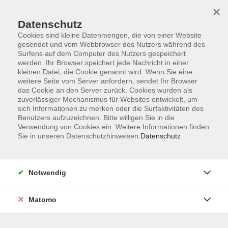
×
Datenschutz
Cookies sind kleine Datenmengen, die von einer Website
gesendet und vom Webbrowser des Nutzers während des
Surfens auf dem Computer des Nutzers gespeichert
Skip to main content
werden. Ihr Browser speichert jede Nachricht in einer
kleinen Datei, die Cookie genannt wird. Wenn Sie eine
weitere Seite vom Server anfordern, sendet Ihr Browser
das Cookie an den Server zurück. Cookies wurden als
zuverlässiger Mechanismus für Websites entwickelt, um
sich Informationen zu merken oder die Surfaktivitäten des
Benutzers aufzuzeichnen. Bitte willigen Sie in die
Verwendung von Cookies ein. Weitere Informationen finden
Sie in unseren Datenschutzhinweisen.
Datenschutz
Sie sind hier:
Integration
Allgemeiner Integrationskurs
Notwendig
DAF - Allgemeiner Integrationskurs 103 -
Orientierungskurs
Matomo