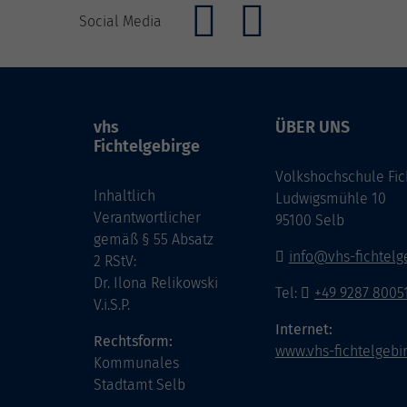
Social Media
vhs
ÜBER UNS
Fichtelgebirge
Volkshochschule Fic
Inhaltlich
Ludwigsmühle 10
Verantwortlicher
95100 Selb
gemäß § 55 Absatz
info@vhs-fichtelg
2 RStV:
Dr. Ilona Relikowski
Tel:
+49 9287 8005
V.i.S.P.
Internet:
Rechtsform:
www.vhs-fichtelgebi
Kommunales
Stadtamt Selb