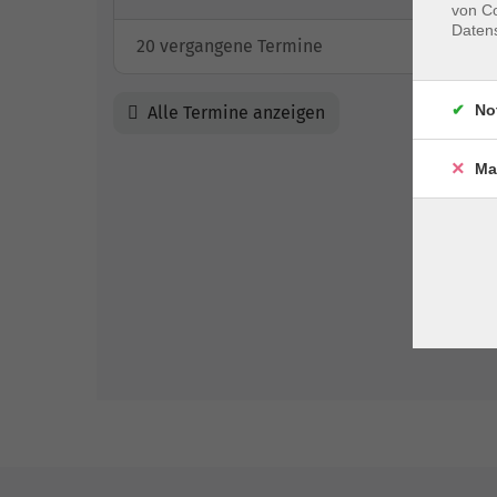
von Co
Daten
20 vergangene Termine
No
Alle Termine anzeigen
Ma