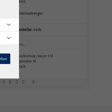
Martin Zieris
Matthias Henneberger
Geschäftsstelle:
Selb
Volkshochs…
Volkshochschule, Raum 1.10
ießen
Ludwigsmühle 10
95100 Selb