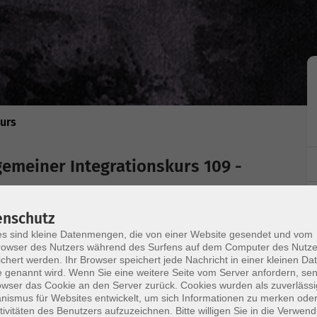
kurs
gemeiner Integrationskurs 109 -
enschutz
s sind kleine Datenmengen, die von einer Website gesendet und vom
owser des Nutzers während des Surfens auf dem Computer des Nutze
chert werden. Ihr Browser speichert jede Nachricht in einer kleinen Dat
 genannt wird. Wenn Sie eine weitere Seite vom Server anfordern, se
owser das Cookie an den Server zurück. Cookies wurden als zuverlässi
ismus für Websites entwickelt, um sich Informationen zu merken oder
tivitäten des Benutzers aufzuzeichnen. Bitte willigen Sie in die Verwen
Ort / Raum