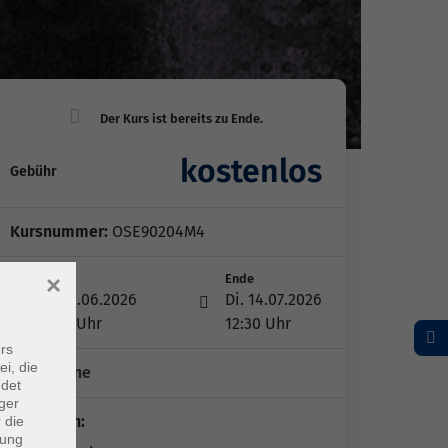
kostenlos
Gebühr
Kursnummer:
OSE90204M4
×
Start
Ende
Mi. 10.06.2026
Di. 14.07.2026
08:15 Uhr
12:30 Uhr
rs
ei, die
20 Termine
ndet
ger
Dozent*in:
 die
dung