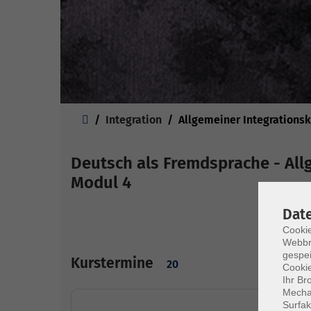
Sie sind hier:
Integration
Allgemeiner Integrations
Deutsch als Fremdsprache - All
Modul 4
Dat
Cookie
Webbr
gespei
Kurstermine
20
Cookie
Ihr Br
Mechan
Surfak