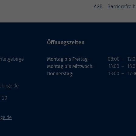
AGB
Barrierefreih
Öffnungszeiten
htelgebirge
Montag bis Freitag:
08:00
–
12:0
Montag bis Mittwoch:
13:00
–
16:0
Donnerstag:
13:00
–
17:3
ebirge.de
1 20
rge.de