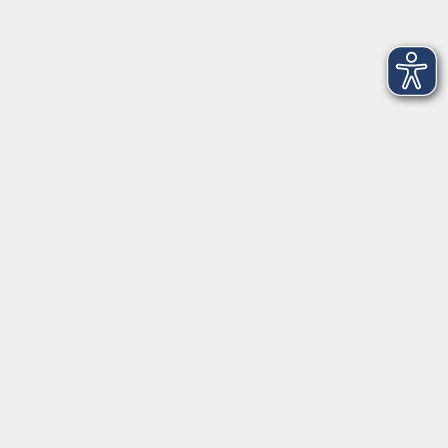
Volkshochschule Fichtelgebirge
Ludwigsmühle 10
95100 Selb
info@vhs-fichtelgebirge.de
Tel:
+49 9287 80051 20
Internet:
www.vhs-fichtelgebirge.de
Öffnungszeiten
Montag bis Freitag:
08:00
–
12:00 Uhr
Montag bis Mittwoch:
13:00
–
16:00 Uhr
Donnerstag:
13:00
–
17:30 Uhr