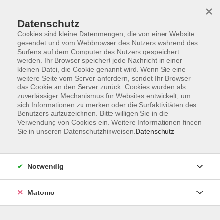
×
Datenschutz
Cookies sind kleine Datenmengen, die von einer Website
gesendet und vom Webbrowser des Nutzers während des
Surfens auf dem Computer des Nutzers gespeichert
Skip to main content
werden. Ihr Browser speichert jede Nachricht in einer
kleinen Datei, die Cookie genannt wird. Wenn Sie eine
weitere Seite vom Server anfordern, sendet Ihr Browser
das Cookie an den Server zurück. Cookies wurden als
zuverlässiger Mechanismus für Websites entwickelt, um
sich Informationen zu merken oder die Surfaktivitäten des
Benutzers aufzuzeichnen. Bitte willigen Sie in die
Verwendung von Cookies ein. Weitere Informationen finden
Sie in unseren Datenschutzhinweisen.
Datenschutz
Sie sind hier:
Integration
Allgemeiner Integrationskurs
Notwendig
DAF - Allgemeiner Integrationskurs 103
Matomo