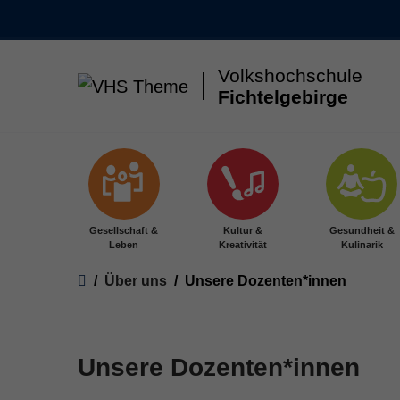
Volkshochschule
Fichtelgebirge
Skip to main content
Gesellschaft &
Kultur &
Gesundheit &
Leben
Kreativität
Kulinarik
You are here:
Über uns
Unsere Dozenten*innen
Unsere Dozenten*innen