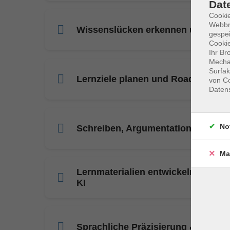
Dat
Cookie
Webbr
Wissenslücken erkennen und geziel
gespei
Cookie
Ihr Br
Mechan
Surfak
Lernziele planen und Roadmaps en
von Co
Daten
No
Schreiben, Argumentationslogik und
Ma
Lernmaterialien entwickeln – inter
KI
Sprachliche Präzisierung & Stilkon