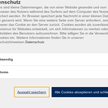
enschutz
s sind kleine Datenmengen, die von einer Website gesendet und vom
Mo. 12.
owser des Nutzers während des Surfens auf dem Computer des Nutze
t schließen – KI als Lernpartner nutzen
chert werden. Ihr Browser speichert jede Nachricht in einer kleinen Dat
Livest
 genannt wird. Wenn Sie eine weitere Seite vom Server anfordern, se
owser das Cookie an den Server zurück. Cookies wurden als zuverlässi
ismus für Websites entwickelt, um sich Informationen zu merken oder
tivitäten des Benutzers aufzuzeichnen. Bitte willigen Sie in die Verwen
Mo. 09.
twickeln – Learning Design mit KI
okies ein. Weitere Informationen finden Sie in unseren
Livest
schutzhinweisen.
Datenschutz
So. 15.
twendig
 Quellenarbeit – KI kritisch einsetzen
Livest
tomo
aktive Übungen, Quizze und Selbsttests mit
Mo. 30.
Livest
Auswahl speichern
Alle Cookies akzeptieren und schl
So. 03.
trolle – KI als krit. Optimierungswerkzeug