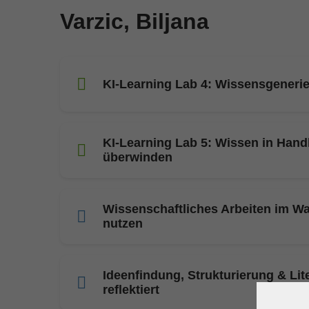
Varzic, Biljana
KI-Learning Lab 4: Wissensgenerie
KI-Learning Lab 5: Wissen in Hand
überwinden
Wissenschaftliches Arbeiten im Wa
nutzen
Ideenfindung, Strukturierung & Lit
reflektiert