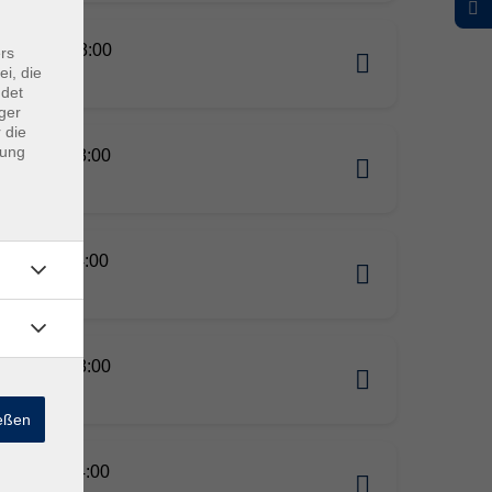
10.2026 18:00
rs
ei, die
ream
ndet
ger
 die
dung
11.2026 18:00
ream
11.2026 14:00
ream
11.2026 18:00
ream
ießen
01.2027 14:00