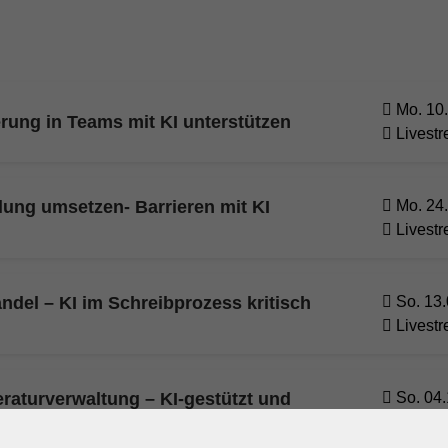
Mo. 10.
rung in Teams mit KI unterstützen
Livest
lung umsetzen- Barrieren mit KI
Mo. 24.
Livest
ndel – KI im Schreibprozess kritisch
So. 13.
Livest
eraturverwaltung – KI-gestützt und
So. 04.
Livest